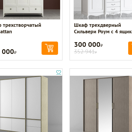
 трехстворчатый
Шкаф трехдверный
attan
Сильвери Роум с 4 ящи
300 000
Р
 000
Р
352 941
Р