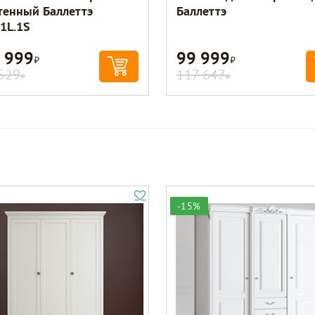
тенный Баллеттэ
Баллеттэ
1L.1S
 999
99 999
Р
Р
529
117 647
Р
Р
-15%