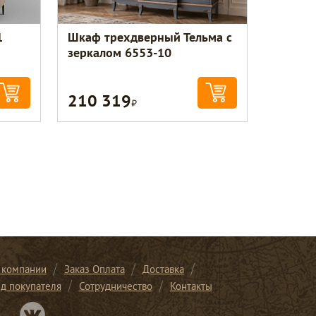
1
Шкаф трехдверный Тельма с
зеркалом 6553-10
210 319
Р
 компании
Заказ Оплата
Доставка
ид покупателя
Сотрудничество
Контакты
Перейти в нашу группу Вконтакте