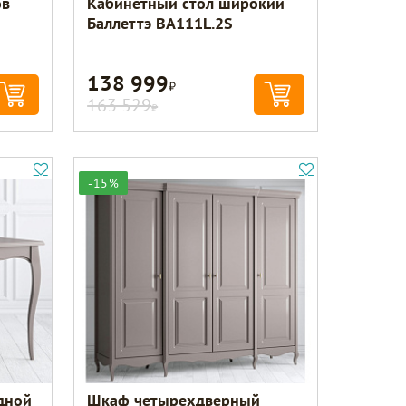
ов
Кабинетный стол широкий
Баллеттэ BA111L.2S
138 999
Р
163 529
Р
-15%
дной
Шкаф четырехдверный