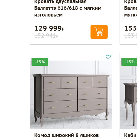
Кровать двуспальная
Кров
Баллеттэ 616/618 с мягким
Балл
изголовьем
мягк
129 999
155
Р
152 941
183 
Р
-15%
-15%
Комод широкий 8 ящиков
Каби