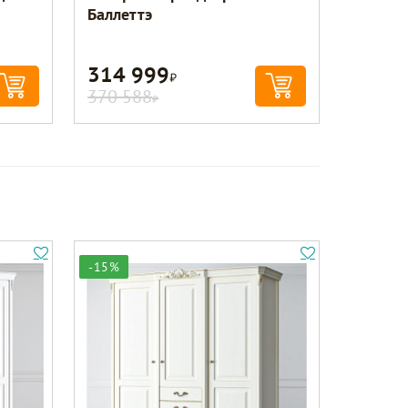
Баллеттэ
314 999
Р
370 588
Р
-15%