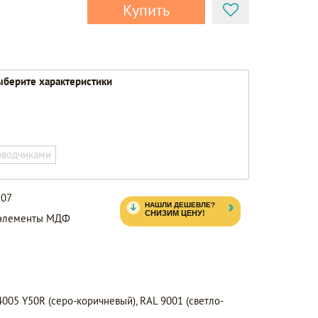
Купить
берите характеристики
оводчиками
K07
, элементы МДФ
05 Y50R (серо-коричневый), RAL 9001 (светло-