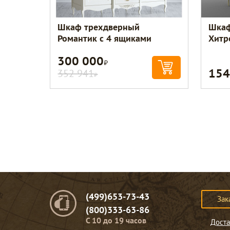
Шкаф трехдверный
Шкаф
Романтик с 4 ящиками
Хитр
300 000
Р
154
352 941
Р
(499)653-73-43
Зак
(800)333-63-86
C 10 до 19 часов
Доста