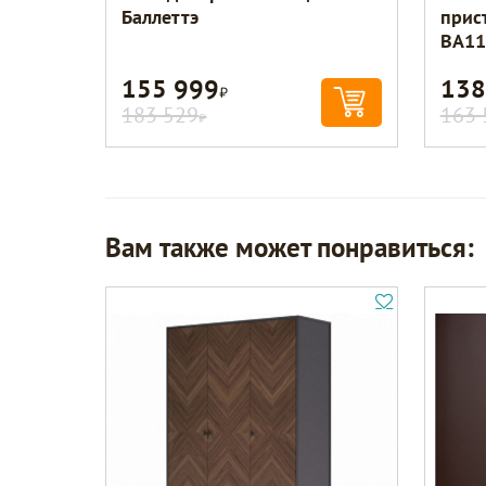
Баллеттэ
прис
BA11
155 999
138
Р
183 529
163 
Р
Вам также может понравиться: