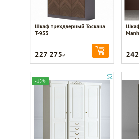
Шкаф трехдверный Тоскана
Шкаф
Т-953
Manh
227 275
242
Р
-15%