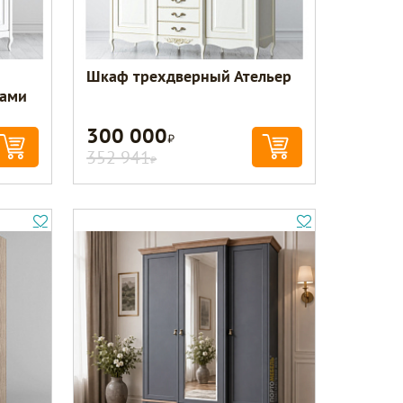
Шкаф трехдверный Ательер
ками
300 000
Р
352 941
Р