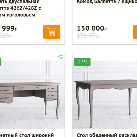
ать двуспальная
Комод Баллеттэ 7 ящик
еттэ 426Z/428Z с
им изголовьем
 999
150 000
Р
Р
529
176 471
Р
Р
-15%
нетный стол широкий
Стол обеденный раскла