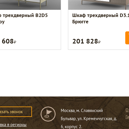
 трехдверный В2D5
Шкаф трехдверный D3.
оу
Брюгге
 608
201 828
Р
Р
О
Москва, м. Славянский
азать звонок
Г
Бульвар, ул. Кременчугская, д.
вка в регионы
6, корпус 2.