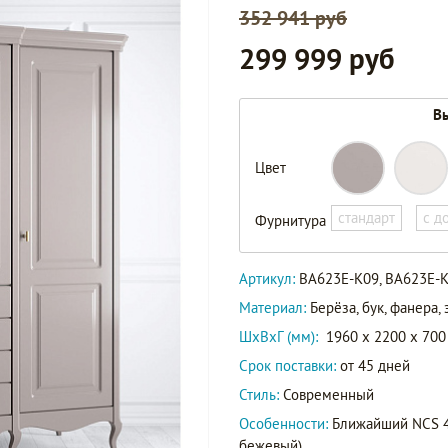
352 941 руб
299 999 руб
Вы
BA623E-
Цвет
K09
Артикул
BA623E-
стандарт
с д
Фурнитура
K07
Артикул:
BA623E-K09, BA623E-
Материал:
Берёза, бук, фанера
ШxВxГ (мм):
1960 x 2200 x 700
Срок поставки:
от 45 дней
Стиль:
Современный
Особенности:
Ближайший NCS 40
бежевый).