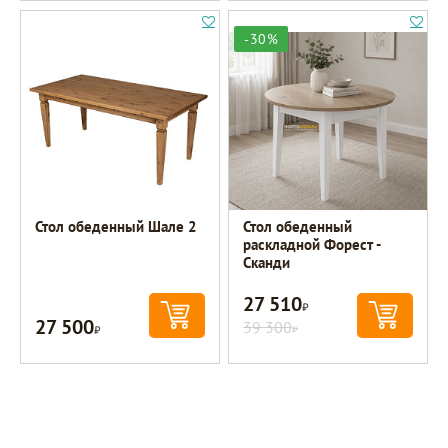
-30%
Стол обеденный Шале 2
Стол обеденный
раскладной Форест -
Сканди
27 510
Р
27 500
Р
39 300
Р