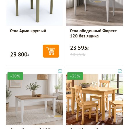
Стол Армо круглый
Стол обеденный Форест
120 без ящика
23 595
Р
23 800
Р
30 250
Р
-30%
-35%