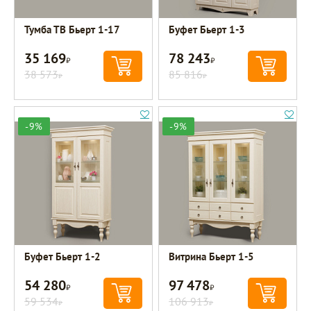
Тумба ТВ Бьерт 1-17
Буфет Бьерт 1-3
35 169
78 243
Р
Р
38 573
85 816
Р
Р
-9%
-9%
Буфет Бьерт 1-2
Витрина Бьерт 1-5
54 280
97 478
Р
Р
59 534
106 913
Р
Р