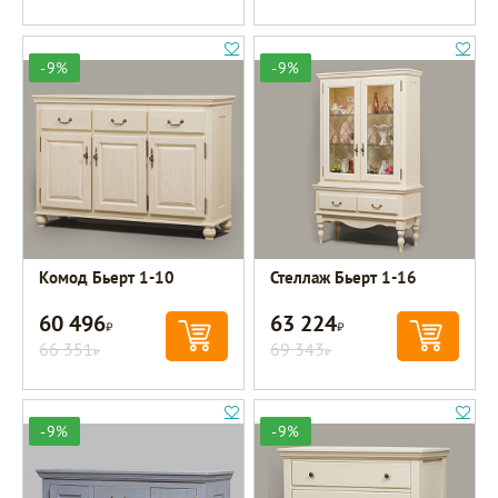
-9%
-9%
Комод Бьерт 1-10
Стеллаж Бьерт 1-16
60 496
63 224
Р
Р
66 351
69 343
Р
Р
-9%
-9%