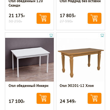
Стол обеденный 120
Стол Мадрид без вставки
Сканди
21 175
17 803
Р
Р
30 250
27 390
Р
Р
Стол обеденный Инкери
Стол Э0201-12 Хлоя
17 100
24 349
Р
Р