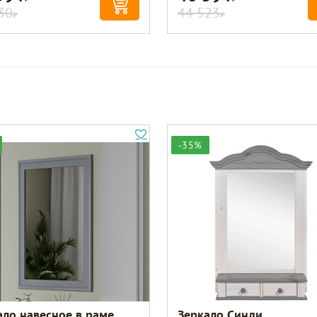
30
44 523
Р
Р
-35%
ало навесное в раме
Зеркало Синди