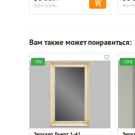
107 559
42 3
Р
Вам также может понравиться:
-9%
-28%
Зеркало Бьерт 1-41
Зерк