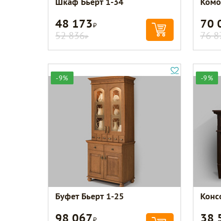
Шкаф Бьерт 1-34
Комо
48 173
70 
Р
52 836
76 8
Р
-9%
-9%
Буфет Бьерт 1-25
Конс
98 067
38 
Р