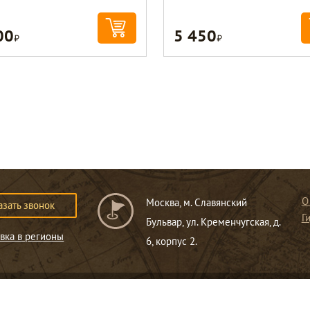
00
5 450
Р
Р
О
Москва, м. Славянский
азать звонок
Г
Бульвар, ул. Кременчугская, д.
вка в регионы
6, корпус 2.
ся публичной офертой
.