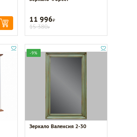
11 996
Р
15 380
Р
-9%
Зеркало Валенсия 2-30