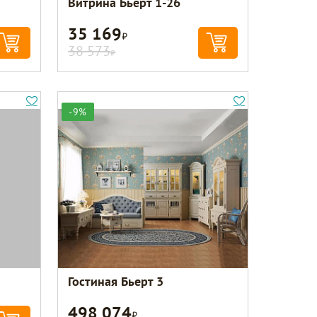
Витрина Бьерт 1-26
35 169
Р
38 573
Р
-9%
Гостиная Бьерт 3
498 074
Р