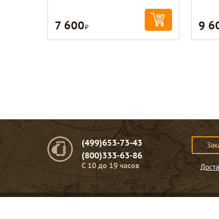
7 600
9 6
Р
(499)653-73-43
Зак
(800)333-63-86
C 10 до 19 часов
Доста
© Портомебель. 2009-2026 год.
Мебель из массива дерева
.
Представленная на сайте информация
не являет