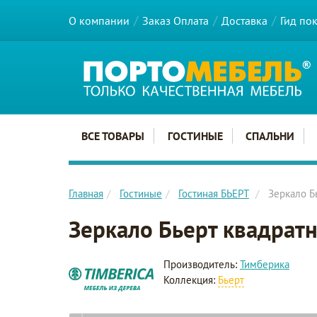
О компании
Заказ Оплата
Доставка
Гид по
Главное меню сайта
ВСЕ ТОВАРЫ
ГОСТИНЫЕ
СПАЛЬНИ
Главная
Гостиные
Гостиная БЬЕРТ
Зеркало Б
Зеркало Бьерт квадрат
Производитель:
Тимберика
Коллекция:
Бьерт