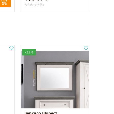
546 278
Р
-22%
Зеркало Форест