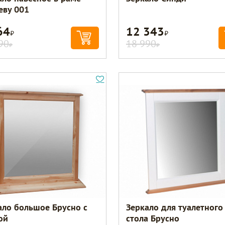
еву 001
64
12 343
Р
Р
90
18 990
Р
Р
ало большое Брусно с
Зеркало для туалетного
ой
стола Брусно