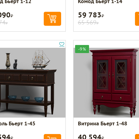
д Бьерт 1-12
Комод Бьерт 1-14
090
59 783
Р
Р
74
65 569
Р
Р
-9%
оль Бьерт 1-45
Витрина Бьерт 1-48
594
40 594
Р
Р