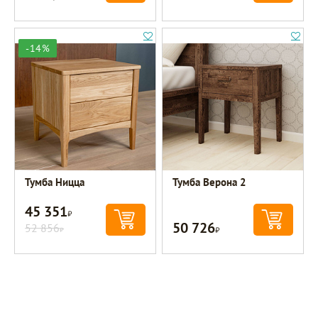
-14%
Тумба Ницца
Тумба Верона 2
45 351
Р
50 726
52 856
Р
Р