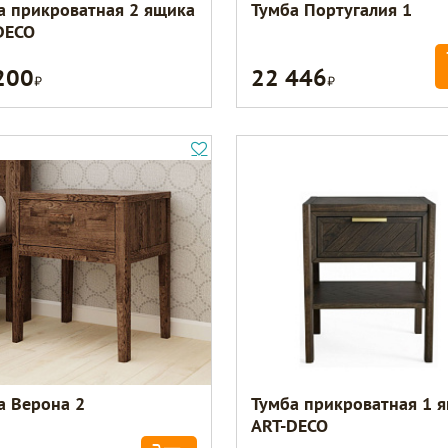
а прикроватная 2 ящика
Тумба Португалия 1
DECO
200
22 446
Р
Р
а Верона 2
Тумба прикроватная 1 
ART-DECO