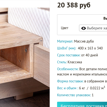
20 388 руб
Вы
Цвет
Выберите ха
Материал:
Массив дуба
ШxВxГ (мм):
400 x 163 x 340
Срок поставки:
от 40 дней
Стиль:
Классика
Особенности:
Все детали полн
маслом и морилками итальянск
Форма поставки:
в собранном 
3
Вес и объем :
6 кг
/
0.0222 м
Количество упаковок:
1
Бесплатная доставка 