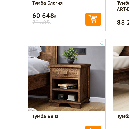
Тумба Элегия
Тумб
ART-
60 648
Р
88 
70 685
Р
Тумба Вена
Тумб