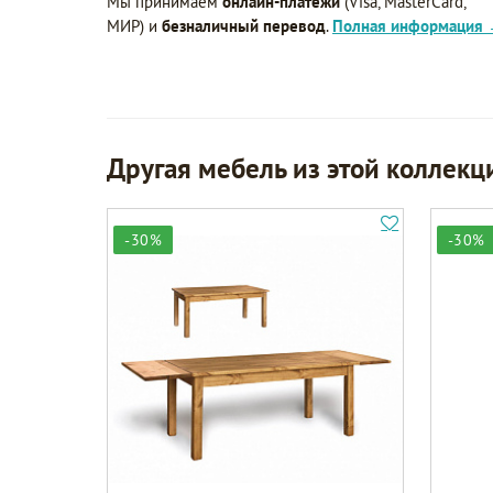
Мы принимаем
онлайн-платежи
(Visa, MasterCard,
МИР) и
безналичный перевод
.
Полная информация
Другая мебель из этой коллекц
-30%
-30%