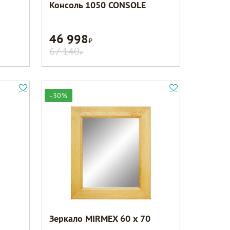
Консоль 1050 CONSOLE
46 998
Р
67 140
Р
-30%
Зеркало MIRMEX 60 х 70