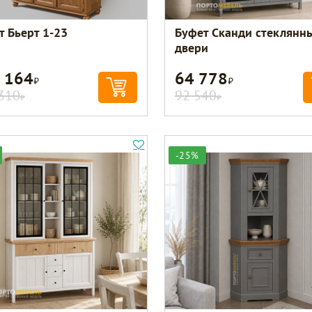
т Бьерт 1-23
Буфет Сканди стеклянн
двери
 164
64 778
Р
Р
310
92 540
Р
Р
-25%