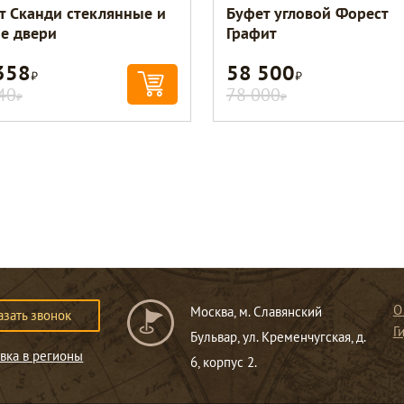
т Сканди стеклянные и
Буфет угловой Форест
ие двери
Графит
358
58 500
Р
Р
40
78 000
Р
Р
О
Москва, м. Славянский
азать звонок
Г
Бульвар, ул. Кременчугская, д.
вка в регионы
6, корпус 2.