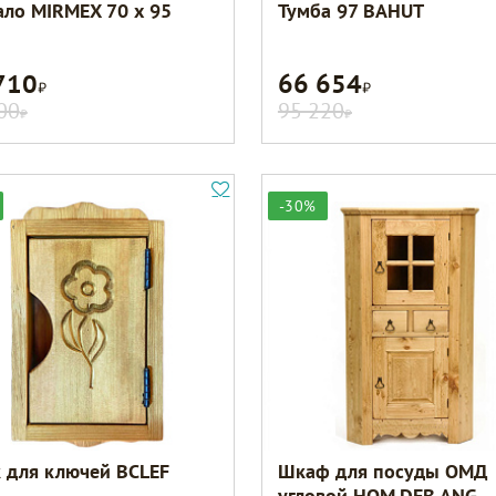
ало MIRMEX 70 х 95
Тумба 97 BAHUT
710
66 654
Р
Р
00
95 220
Р
Р
-30%
 для ключей BCLEF
Шкаф для посуды ОМД
угловой HOM.DEB.ANG