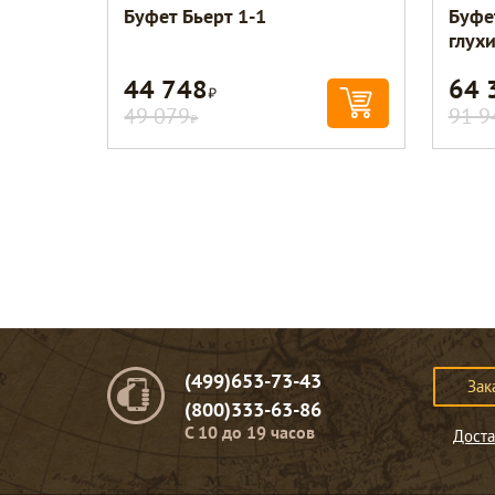
Буфет Бьерт 1-1
Буфе
глух
44 748
64 
Р
49 079
91 9
Р
(499)653-73-43
Зак
(800)333-63-86
C 10 до 19 часов
Доста