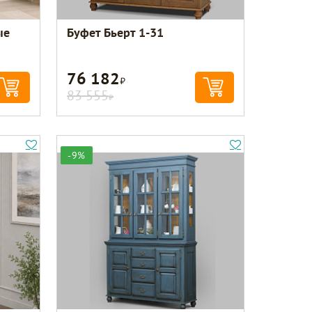
ые
Буфет Бьерт 1-31
76 182
Р
83 555
Р
-9%