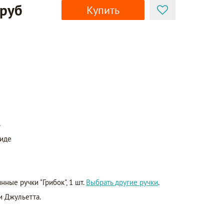
 руб
Купить
ь
виде
ные ручки "Грибок", 1 шт.
Выбрать другие ручки
.
и Джульетта.