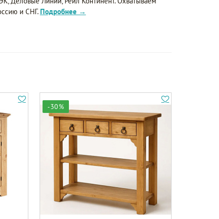
ЭК, Деловые Линии, Рейл Континент. Охватываем
оссию и СНГ.
Подробнее →
-30%