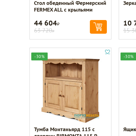
Стол обеденный Фермерский
Зерк
FERMEX ALL с крыльями
44 604
10 
Р
63 720
15 3
Р
-30%
-30%
Тумба Монтаньярд 115 с
Ящик
дверями BIBMONTA 115 P