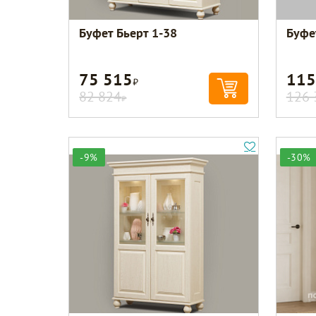
Буфет Бьерт 1-38
Буфе
75 515
115
Р
82 824
126 
Р
-9%
-30%