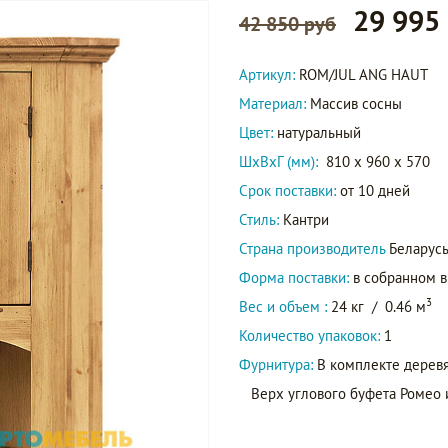
29 995
42 850 руб
Артикул:
ROM/JUL ANG HAUT
Материал:
Массив сосны
Цвет:
натуральный
ШxВxГ (мм):
810 x 960 x 570
Срок поставки:
от 10 дней
Стиль:
Кантри
Страна производитель
Беларус
Форма поставки:
в собранном 
3
Вес и объем :
24 кг
/
0.46 м
Количество упаковок:
1
Фурнитура:
В комплекте деревян
Верх углового буфета Ромео 