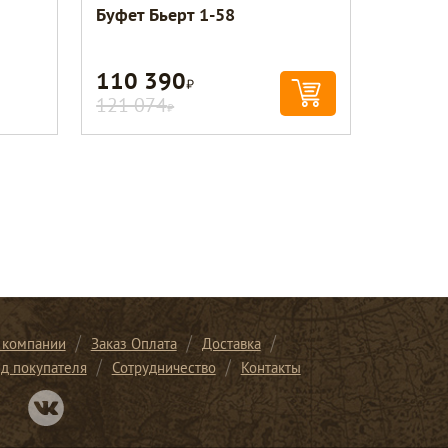
Буфет Бьерт 1-58
110 390
Р
121 074
Р
 компании
Заказ Оплата
Доставка
ид покупателя
Сотрудничество
Контакты
Перейти в нашу группу Вконтакте