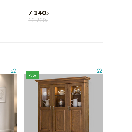
7 140
Р
10 200
Р
-9%