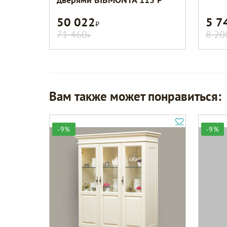
50 022
5 7
Р
71 460
8 20
Р
Вам также может понравиться:
-9%
-9%