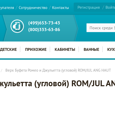
Регистрация
Войт
купателя
Сотрудничество
Контакты
(499)653-73-43
(800)333-63-86
ДЕТСКИЕ
ПРИХОЖИЕ
КАБИНЕТЫ
ВАННЫЕ
КУХ
Верх Буфета Ромео и Джульетта (угловой) ROM/JUL ANG HAUT
жульетта (угловой) ROM/JUL 