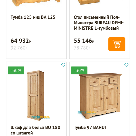
Тумба 125 низ BA 125
Стол письменный Пол-
Министра BUREAU DEMI-
MINISTRE 1-тумбовый
64 932
55 146
Р
Р
92 760
78 780
Р
Р
-30%
-30%
Шкаф для белья BO 180
Тумба 97 BAHUT
со штангой