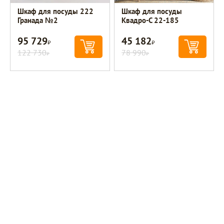
Шкаф для посуды 222
Шкаф для посуды
Гранада №2
Квадро-С 22-185
95 729
45 182
Р
Р
122 730
78 990
Р
Р