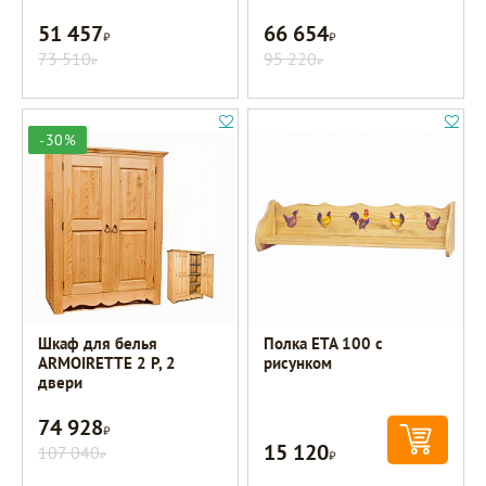
51 457
66 654
Р
Р
73 510
95 220
Р
Р
-30%
Шкаф для белья
Полка ETA 100 с
ARMOIRETTE 2 P, 2
рисунком
двери
74 928
Р
15 120
107 040
Р
Р