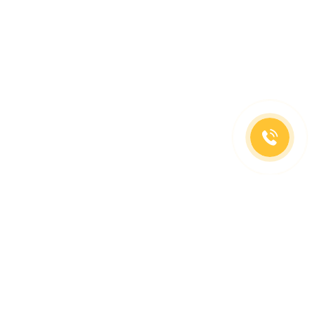
(499)653-73-43
(800)333-63-86
C 10 до 19 часов
Заказать звонок
Доставка в регионы
Москва, м. Славянский Бульвар, ул. Кременчугская,
д. 6, корпус 2.