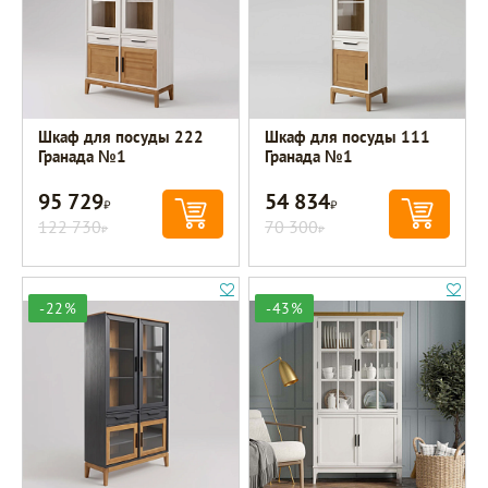
Шкаф для посуды 222
Шкаф для посуды 111
Гранада №1
Гранада №1
95 729
54 834
Р
Р
122 730
70 300
Р
Р
-22%
-43%