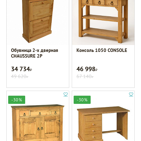
Обувница 2-х дверная
Консоль 1050 CONSOLE
CHAUSSURE 2P
34 734
46 998
Р
Р
49 620
67 140
Р
Р
-30%
-30%