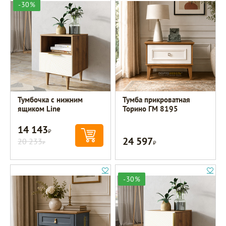
-30%
Тумбочка с нижним
Тумба прикроватная
ящиком Line
Торино ГМ 8195
14 143
Р
24 597
20 233
Р
Р
-30%