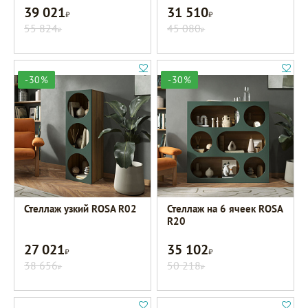
39 021
31 510
Р
Р
55 824
45 080
Р
Р
-30%
-30%
Стеллаж узкий ROSA R02
Стеллаж на 6 ячеек ROSA
R20
27 021
35 102
Р
Р
38 656
50 218
Р
Р