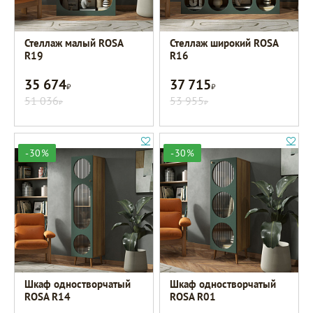
Стеллаж малый ROSA
Стеллаж широкий ROSA
R19
R16
35 674
37 715
Р
Р
51 036
53 955
Р
Р
-30%
-30%
Шкаф одностворчатый
Шкаф одностворчатый
ROSA R14
ROSA R01