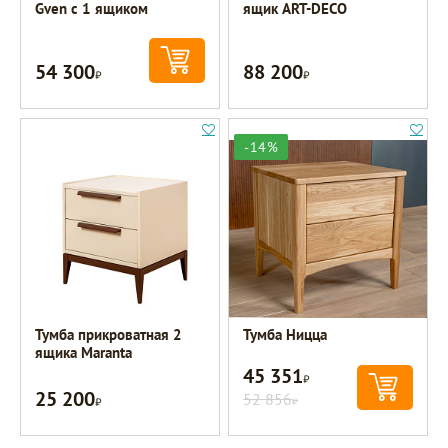
Gven с 1 ящиком
ящик ART-DECO
54 300
88 200
Р
Р
-14%
Тумба прикроватная 2
Тумба Ницца
ящика Maranta
45 351
Р
25 200
Р
52 856
Р