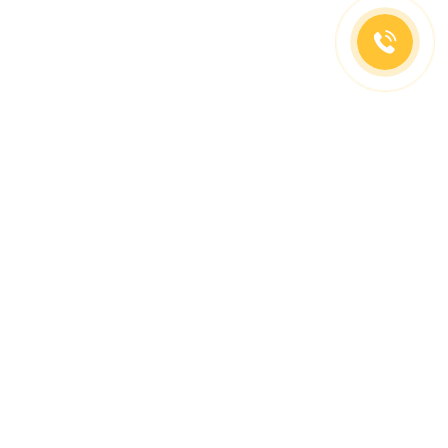
(499)653-73-43
(800)333-63-86
C 10 до 19 часов
Заказать звонок
Доставка в регионы
Москва, м. Славянский Бульвар, ул. Кременчугская,
д. 6, корпус 2.
О компании
Заказ Оплата
Доставка
Гид покупателя
Сотрудничество