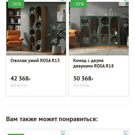
-30%
-30%
Стеллаж узкий ROSA R15
Комод с двумя
дверками ROSA R18
42 368
50 368
Р
Р
60 612
72 058
Р
Р
Вам также может понравиться: