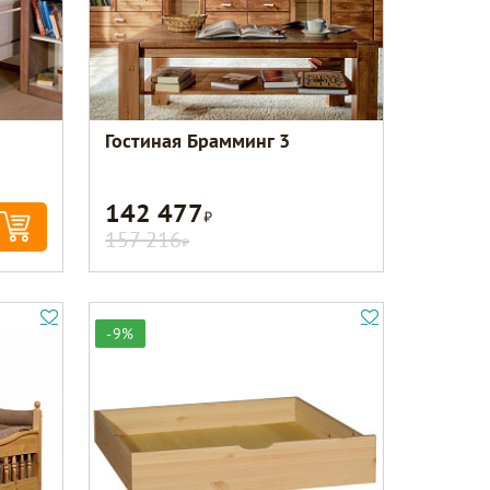
Гостиная Брамминг 3
142 477
Р
157 216
Р
-9%