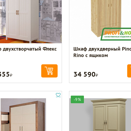
 двухстворчатый Флекс
Шкаф двухдверный Pin
Rino с ящиком
355
34 590
Р
Р
-9%