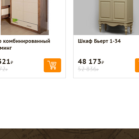
 комбинированный
Шкаф Бьерт 1-34
минг
321
48 173
Р
Р
72
52 836
Р
Р