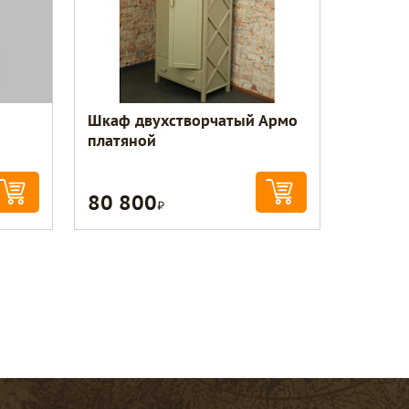
Шкаф двухстворчатый Армо
платяной
80 800
Р