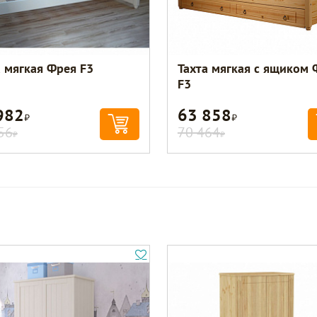
а мягкая Фрея F3
Тахта мягкая с ящиком 
F3
982
63 858
Р
Р
56
70 464
Р
Р