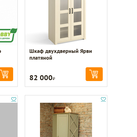
o
Шкаф двухдверный Ярви
платяной
82 000
Р