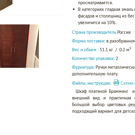
просматривается.
В категориях гладкая эмаль
фасадов и столешниц из бес
увеличится на 10%.
Страна производитель
Россия
Форма поставки:
в разобранном
3
Вес и объем :
51.1 кг
/
0.2 м
Количество упаковок:
2
Фурнитура:
Ручки металлически
дополнительную плату.
Файлы, инструкции:
Схема 
Шкаф платяной Брамминг из
внешний вид и практичная ф
Большой выбор цветовых реш
подходящий вариант для детско