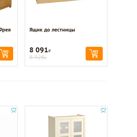
Фрея
Ящик до лестницы
8 091
Р
8 928
Р