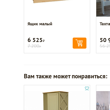
Ящик малый
Тахт
6 525
50 
Р
7 200
56 2
Р
Вам также может понравиться: