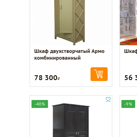
Шкаф двухстворчатый Армо
Шкаф
комбинированный
78 300
56 
Р
-40%
-9%