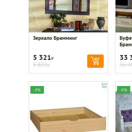
Зеркало Брамминг
Буфе
Брам
5 321
33 
Р
5 872
36 7
Р
-9%
-9%