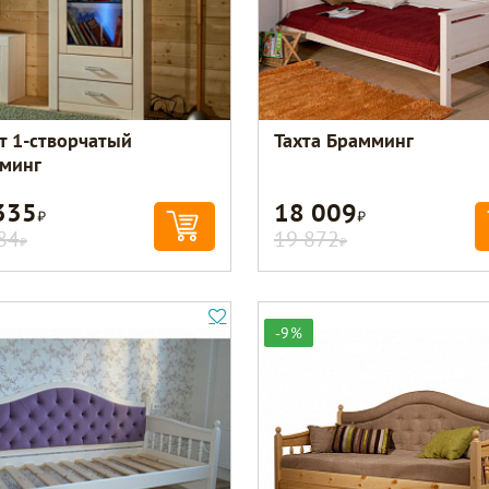
т 1-створчатый
Тахта Брамминг
минг
335
18 009
Р
Р
84
19 872
Р
Р
-9%