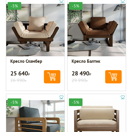
-5%
-5%
Кресло Сламбер
Кресло Балтик
25 640
28 490
Р
Р
26 990
29 990
Р
Р
-5%
-5%