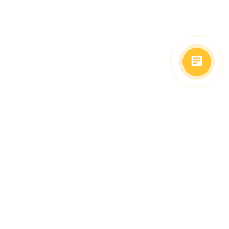
(499)653-73-43
(800)333-63-86
C 10 до 19 часов
Заказать звонок
Доставка в регионы
Москва, м. Славянский Бульвар, ул. Кременчугская,
д. 6, корпус 2.
О компании
Заказ Оплата