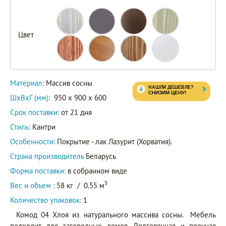
Цвет
Материал:
Массив сосны
ШxВxГ (мм):
950 x 900 x 600
Срок поставки:
от 21 дня
Стиль:
Кантри
Особенности:
Покрытие - лак Лазурит (Хорватия).
Страна производитель
Беларусь
Форма поставки:
в собранном виде
3
Вес и объем :
58 кг
/
0.55 м
Количество упаковок:
1
Комод 04 Хлоя из натурального массива сосны. Мебель
подходит для загородных домов. Долговечная и прочная