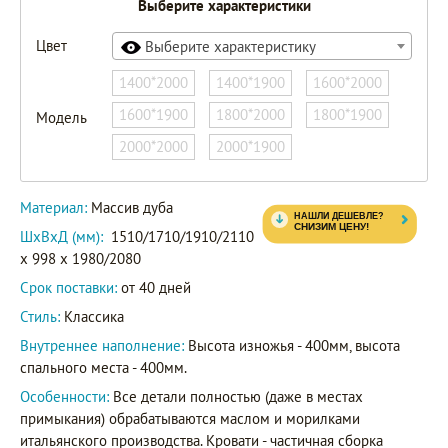
Выберите характеристики
Цвет
Выберите характеристику
1400*2000
1400*1900
1600*2000
1600*1900
1800*2000
1800*1900
Модель
2000*2000
2000*1900
Материал:
Массив дуба
ШxВxД (мм):
1510/1710/1910/2110
x 998 x 1980/2080
Срок поставки:
от 40 дней
Стиль:
Классика
Внутреннее наполнение:
Высота изножья - 400мм, высота
спального места - 400мм.
Особенности:
Все детали полностью (даже в местах
примыкания) обрабатываются маслом и морилками
итальянского производства. Кровати - частичная сборка