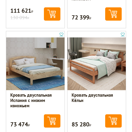
111 621
Р
72 399
130 094
Р
Р
Кровать двуспальная
Кровать двуспальная
Испания с низким
Кёльн
изножьем
73 474
85 280
Р
Р