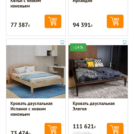
Кёльн с низким
Ирландия
изножьем
77 387
94 391
Р
Р
-14%
Кровать двуспальная
Кровать двуспальная
Испания с низким
Элегия
изножьем
111 621
Р
73 474
Р
130 094
Р