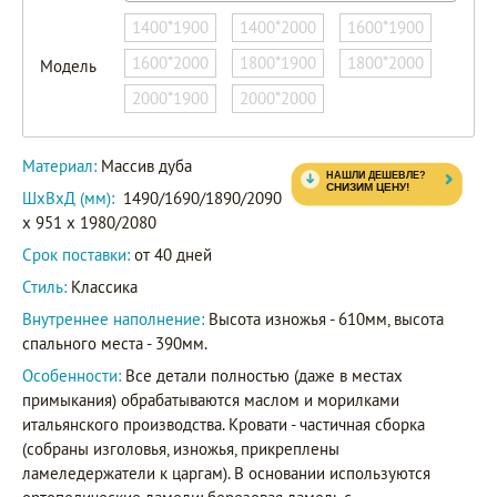
1400*1900
1400*2000
1600*1900
1600*2000
1800*1900
1800*2000
Модель
2000*1900
2000*2000
Материал:
Массив дуба
ШxВxД (мм):
1490/1690/1890/2090
x 951 x 1980/2080
Срок поставки:
от 40 дней
Стиль:
Классика
Внутреннее наполнение:
Высота изножья - 610мм, высота
спального места - 390мм.
Особенности:
Все детали полностью (даже в местах
примыкания) обрабатываются маслом и морилками
итальянского производства. Кровати - частичная сборка
(собраны изголовья, изножья, прикреплены
ламеледержатели к царгам). В основании используются