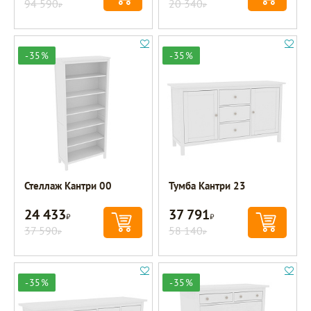
94 590
20 340
Р
Р
-35%
-35%
Стеллаж Кантри 00
Тумба Кантри 23
24 433
37 791
Р
Р
37 590
58 140
Р
Р
-35%
-35%