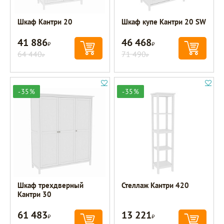
Шкаф Кантри 20
Шкаф купе Кантри 20 SW
41 886
46 468
Р
Р
64 440
71 490
Р
Р
-35%
-35%
Шкаф трехдверный
Стеллаж Кантри 420
Кантри 30
61 483
13 221
Р
Р