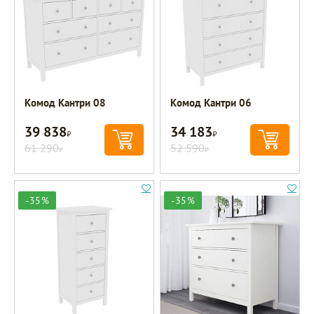
Комод Кантри 08
Комод Кантри 06
39 838
34 183
Р
Р
61 290
52 590
Р
Р
-35%
-35%