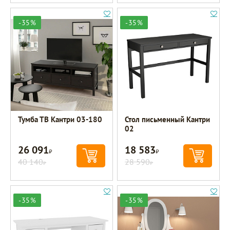
-35%
-35%
Тумба ТВ Кантри 03-180
Стол письменный Кантри
02
26 091
18 583
Р
Р
40 140
28 590
Р
Р
-35%
-35%