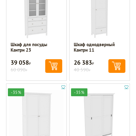
Шкаф для посуды
Шкаф однодверный
Кантри 23
Кантри 11
39 058
26 383
Р
Р
60 090
40 590
Р
Р
-35%
-35%