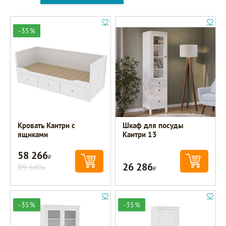
-35%
Кровать Кантри с
Шкаф для посуды
ящиками
Кантри 13
58 266
Р
26 286
89 640
Р
Р
-35%
-35%