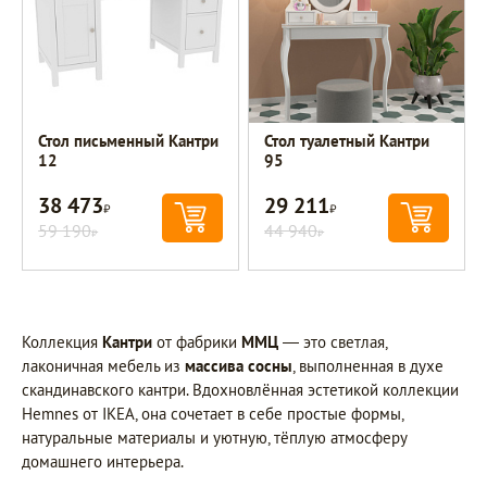
Стол письменный Кантри
Стол туалетный Кантри
12
95
38 473
29 211
Р
Р
59 190
44 940
Р
Р
Коллекция
Кантри
от фабрики
ММЦ
— это светлая,
лаконичная мебель из
массива сосны
, выполненная в духе
скандинавского кантри. Вдохновлённая эстетикой коллекции
Hemnes от IKEA, она сочетает в себе простые формы,
натуральные материалы и уютную, тёплую атмосферу
домашнего интерьера.