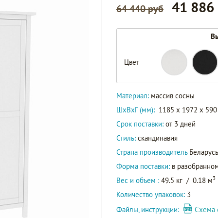
41 886
64 440 руб
Вы
Цвет
Материал:
массив сосны
ШxВxГ (мм):
1185 x 1972 x 590
Срок поставки:
от 3 дней
Стиль:
скандинавия
Страна производитель
Беларус
Форма поставки:
в разобранном
3
Вес и объем :
49.5 кг
/
0.18 м
Количество упаковок:
3
Файлы, инструкции:
Схема 