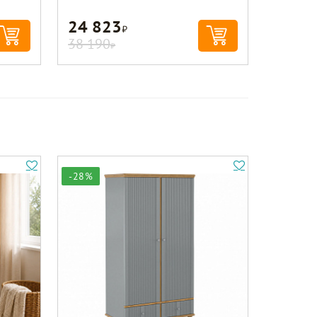
24 823
Р
38 190
Р
-28%