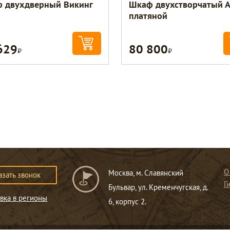
 двухдверный Викинг
Шкаф двухстворчатый 
платяной
629
80 800
Р
Р
О
Москва, м. Славянский
азать звонок
Г
Бульвар, ул. Кременчугская, д.
вка в регионы
6, корпус 2.