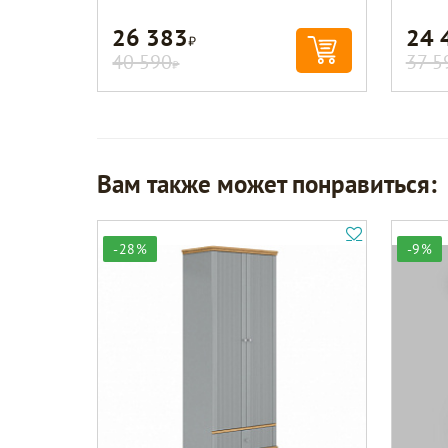
26 383
24 
Р
40 590
37 5
Р
Вам также может понравиться:
-28%
-9%