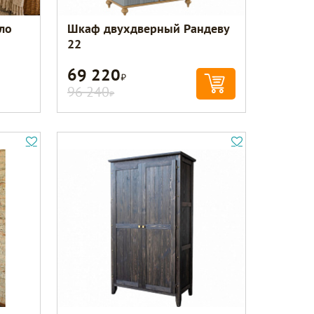
ло
Шкаф двухдверный Рандеву
22
69 220
Р
96 240
Р