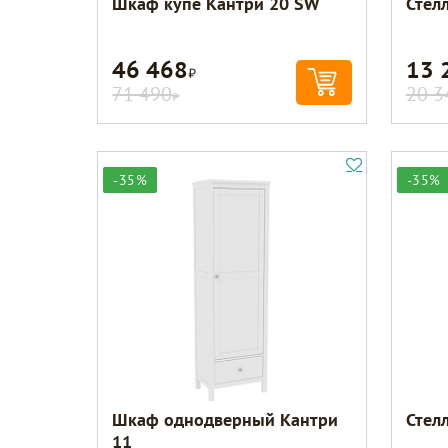
Шкаф купе Кантри 20 SW
Стел
46 468
13 
Р
71 490
20 3
Р
-35%
-35%
Шкаф однодверный Кантри
Стел
11