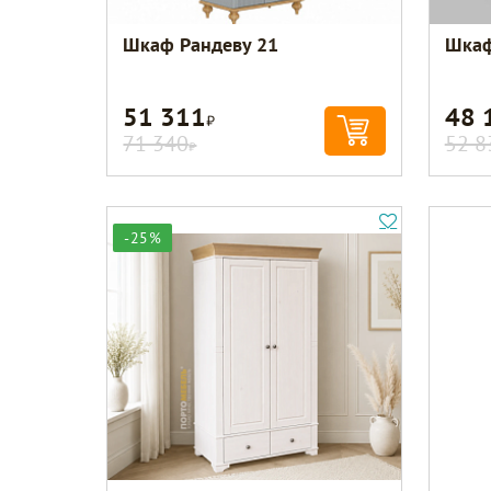
Шкаф Рандеву 21
Шкаф
51 311
48 
Р
71 340
52 8
Р
-25%