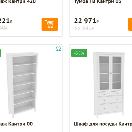
лаж Кантри 420
Тумба ТВ Кантри 03
221
22 971
Р
Р
40
35 340
Р
Р
-35%
лаж Кантри 00
Шкаф для посуды Кантр