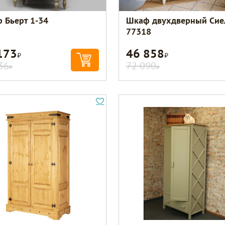
 Бьерт 1-34
Шкаф двухдверный Сие
77318
173
46 858
Р
Р
36
72 090
Р
Р