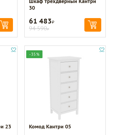
Шкаф трехдверный Кантри
30
61 483
Р
94 590
Р
-35%
и 23
Комод Кантри 05