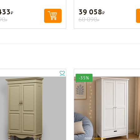
433
39 058
Р
Р
90
60 090
Р
Р
-35%