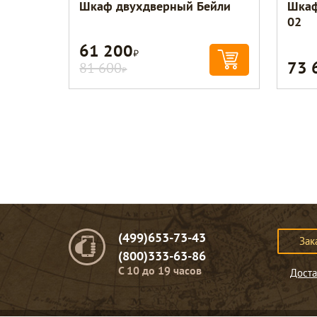
Шкаф двухдверный Бейли
Шкаф
02
61 200
Р
73 
81 600
Р
(499)653-73-43
Зак
(800)333-63-86
C 10 до 19 часов
Доста