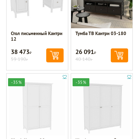
Стол письменный Кантри
Тумба ТВ Кантри 03-180
12
38 473
26 091
Р
Р
59 190
40 140
Р
Р
-35%
-35%