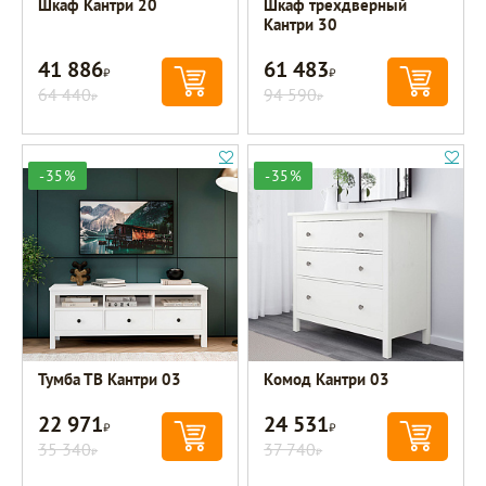
Шкаф Кантри 20
Шкаф трехдверный
Кантри 30
41 886
61 483
Р
Р
64 440
94 590
Р
Р
-35%
-35%
Тумба ТВ Кантри 03
Комод Кантри 03
22 971
24 531
Р
Р
35 340
37 740
Р
Р