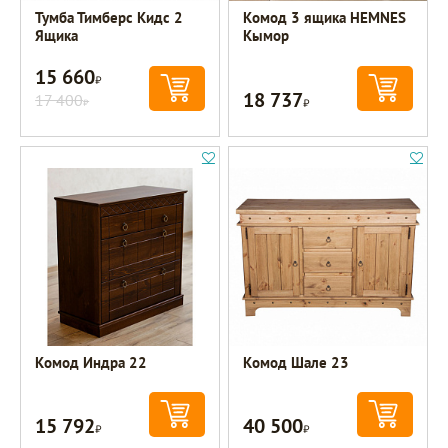
Тумба Тимберс Кидс 2
Комод 3 ящика HEMNES
Ящика
Кымор
15 660
Р
18 737
17 400
Р
Р
Комод Индра 22
Комод Шале 23
15 792
40 500
Р
Р