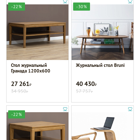
-22%
-30%
Стол журнальный
Журнальный стол Bruni
Гранада 1200х600
27 261
40 430
Р
Р
34 950
57 757
Р
Р
-22%