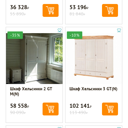
36 328
53 196
Р
Р
55 890
81 840
Р
Р
-35%
-10%
Шкаф Хельсинки 2 GT
Шкаф Хельсинки 3 GT(N)
М(N)
58 558
102 141
Р
Р
90 090
113 490
Р
Р