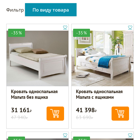
Фильтр
По виду товара
-35%
-35%
Кровать односпальная
Кровать односпальная
Мальта без ящика
Мальта с ящиками
31 161
41 398
Р
Р
47 940
63 690
Р
Р