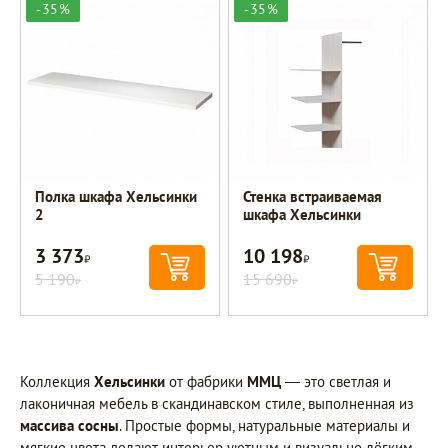
-35%
-35%
Полка шкафа Хельсинки
Стенка встраиваемая
2
шкафа Хельсинки
3 373
10 198
Р
Р
5 190
15 690
Р
Р
Коллекция
Хельсинки
от фабрики
ММЦ
— это светлая и
лаконичная мебель в скандинавском стиле, выполненная из
массива сосны
. Простые формы, натуральные материалы и
мягкие цвета делают интерьер уютным и визуально лёгким,