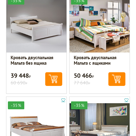
-35%
-35%
Кровать двуспальная
Кровать двуспальная
Мальта без ящика
Мальта с ящиками
39 448
50 466
Р
Р
60 690
77 640
Р
Р
-35%
-35%