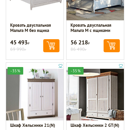
Кровать двуспальная
Кровать двуспальная
Мальта М без ящика
Мальта М с ящиками
45 493
56 218
Р
Р
69 990
86 490
Р
Р
-35%
-35%
Шкаф Хельсинки 21(N)
Шкаф Хельсинки 2 GT(N)