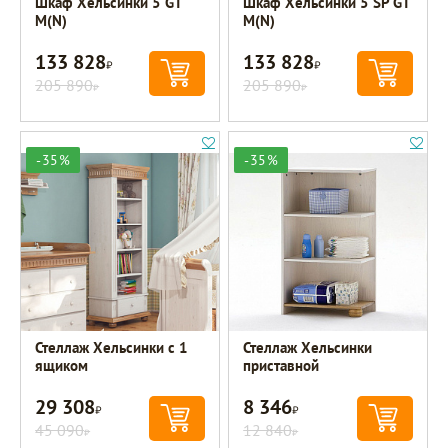
Шкаф Хельсинки 5 GT
Шкаф Хельсинки 5 SP GT
M(N)
M(N)
133 828
133 828
Р
Р
205 890
205 890
Р
Р
-35%
-35%
Стеллаж Хельсинки с 1
Стеллаж Хельсинки
ящиком
приставной
29 308
8 346
Р
Р
45 090
12 840
Р
Р