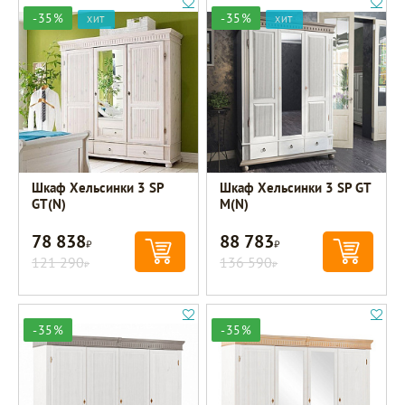
-35%
-35%
ХИТ
ХИТ
Шкаф Хельсинки 3 SP
Шкаф Хельсинки 3 SP GT
GT(N)
M(N)
78 838
88 783
Р
Р
121 290
136 590
Р
Р
-35%
-35%