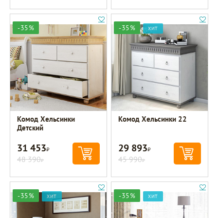
-35%
-35%
ХИТ
Комод Хельсинки
Комод Хельсинки 22
Детский
31 453
29 893
Р
Р
48 390
45 990
Р
Р
-35%
-35%
ХИТ
ХИТ