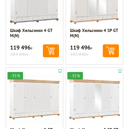
Шкаф Хельсинки 4 GT
Шкаф Хельсинки 4 SP GT
M(N)
M(N)
119 496
119 496
Р
Р
183 840
183 840
Р
Р
-35%
-35%