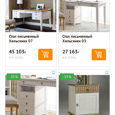
Стол письменный
Стол письменный
Хельсинки 07
Хельсинки 03
45 103
27 163
Р
Р
69 390
41 790
Р
Р
-35%
-35%