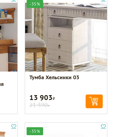
-35%
Тумба Хельсинки 03
ия
13 903
Р
21 390
Р
-35%