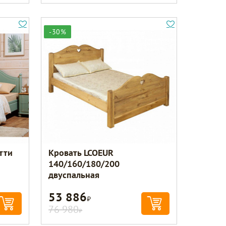
-30%
тти
Кровать LCOEUR
140/160/180/200
двуспальная
53 886
Р
76 980
Р