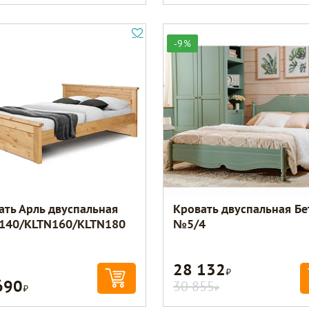
-9%
ать Арль двуспальная
Кровать двуспальная Бе
140/KLTN160/KLTN180
№5/4
28 132
Р
690
Р
30 855
Р