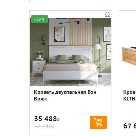
-38%
Кровать двуспальная Бон
Кров
Вояж
KLTN
35 488
Р
67 
57 240
Р