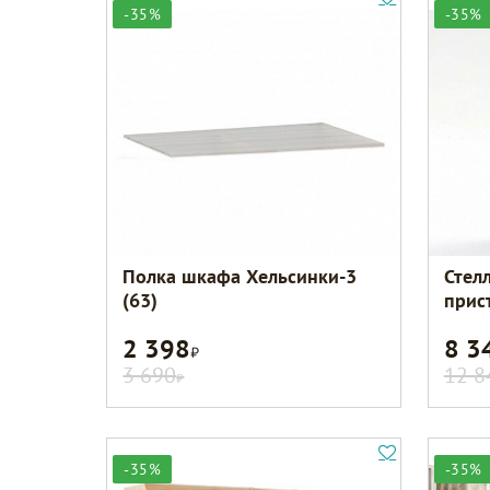
-35%
-35%
Полка шкафа Хельсинки-3
Стел
(63)
прис
2 398
8 3
Р
3 690
12 8
Р
-35%
-35%