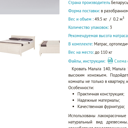
Страна производитель
Беларус
Форма поставки:
в разобранном
3
Вес и объем :
49.5 кг
/
0.2 м
Количество упаковок:
3
Рекомендуемая высота матраса
В комплекте:
Матрас, ортопедич
Вес на место:
до 110 кг
Файлы, инструкции:
Схема 
Кровать Мальта 140, Мальта
высоким изножьем. Подойдет
комнаты не только в квартиру, н
Особенности:
Практичная конструкция;
Надежные материалы;
Качественная фурнитура;
Использованы лакокрасочные
натуральный вид древесины