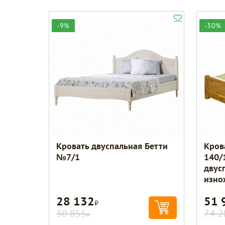
-9%
-30%
Кровать двуспальная Бетти
Кров
№7/1
140/
двус
изно
28 132
51 
Р
30 855
74 2
Р