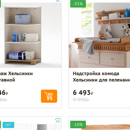
-35%
лаж Хельсинки
Надстройка комода
тавной
Хельсинки для пеленан
46
6 493
Р
Р
40
9 990
Р
Р
-10%
ХИТ