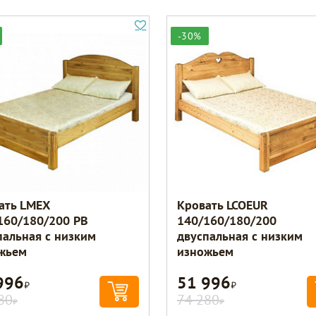
-30%
ать LMEX
Кровать LCOEUR
160/180/200 PB
140/160/180/200
пальная с низким
двуспальная с низким
жьем
изножьем
996
51 996
Р
Р
80
74 280
Р
Р