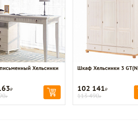
 письменный Хельсинки
Шкаф Хельсинки 3 GT(N
163
102 141
Р
Р
90
113 490
Р
Р