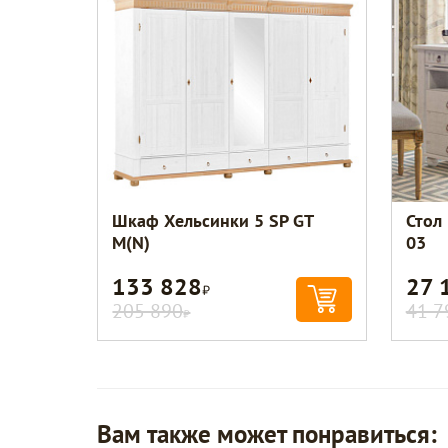
Шкаф Хельсинки 5 SP GT
Стол
M(N)
03
133 828
27 
Р
205 890
41 7
Р
Вам также может понравиться: