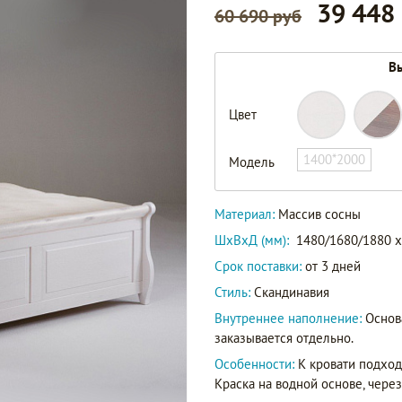
39 448
60 690 руб
Вы
Цвет
1400*2000
Модель
Материал:
Массив сосны
ШxВxД (мм):
1480/1680/1880 x
Срок поставки:
от 3 дней
Стиль:
Скандинавия
Внутреннее наполнение:
Основ
заказывается отдельно.
Особенности:
К кровати подхо
Краска на водной основе, чере