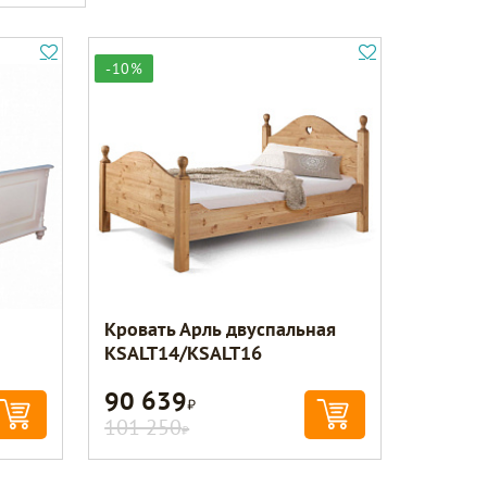
-10%
Кровать Арль двуспальная
KSALT14/KSALT16
90 639
Р
101 250
Р