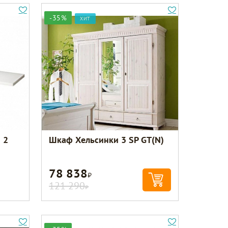
-35%
ХИТ
 2
Шкаф Хельсинки 3 SP GT(N)
78 838
Р
121 290
Р