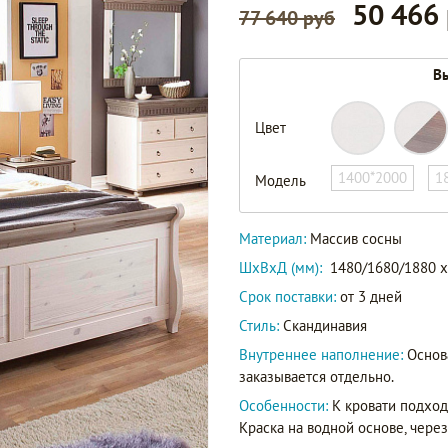
50 466
77 640 руб
Вы
Цвет
1400*2000
1
Модель
Материал:
Массив сосны
ШxВxД (мм):
1480/1680/1880 x
Срок поставки:
от 3 дней
Стиль:
Скандинавия
Внутреннее наполнение:
Основ
заказывается отдельно.
Особенности:
К кровати подхо
Краска на водной основе, чере