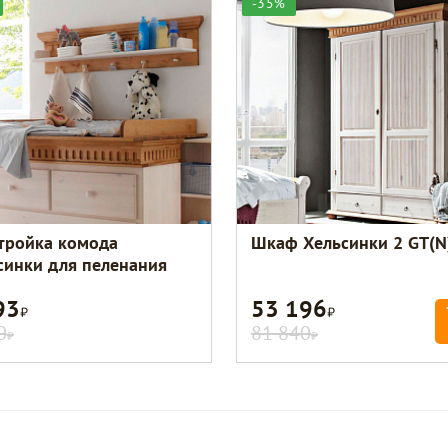
-35%
тройка комода
Шкаф Хельсинки 2 GT(N
синки для пеленания
93
53 196
Р
Р
0
81 840
Р
Р