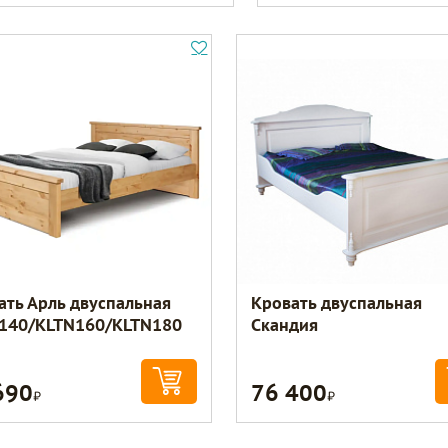
ать Арль двуспальная
Кровать двуспальная
140/KLTN160/KLTN180
Скандия
690
76 400
Р
Р