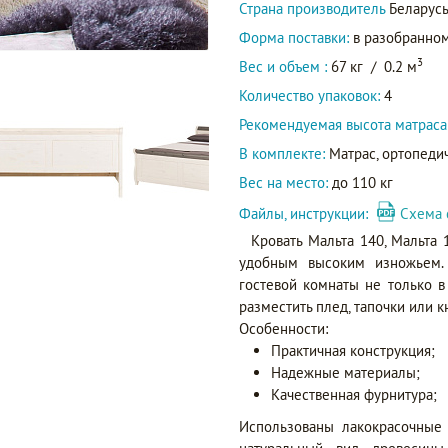
Страна производитель
Беларус
Форма поставки:
в разобранном
3
Вес и объем :
67 кг
/
0.2 м
Количество упаковок:
4
Рекомендуемая высота матраса
В комплекте:
Матрас, ортопедич
Вес на место:
до 110 кг
Файлы, инструкции:
Схема 
Кровать Мальта 140, Мальта
удобным высоким изножьем. 
гостевой комнаты не только в
разместить плед, тапочки или к
Особенности:
Практичная конструкция;
Надежные материалы;
Качественная фурнитура;
Использованы лакокрасочные