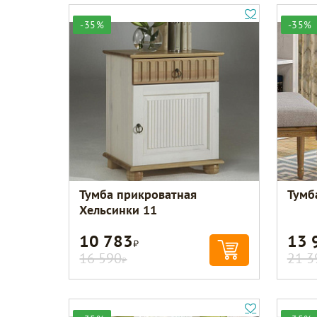
-35%
-35%
Тумба прикроватная
Тумб
Хельсинки 11
10 783
13 
Р
16 590
21 3
Р