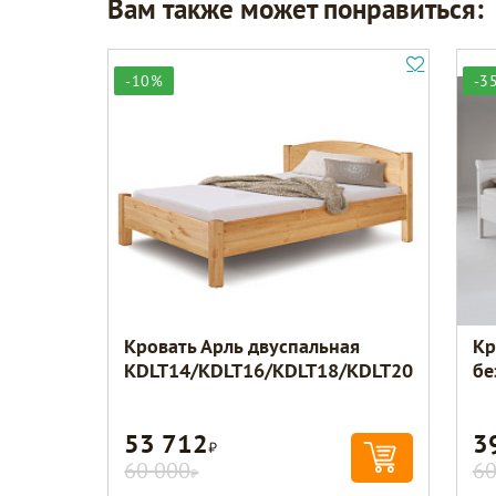
Вам также может понравиться:
-10%
-3
Кровать Арль двуспальная
Кр
KDLT14/KDLT16/KDLT18/KDLT20
бе
53 712
3
Р
60 000
60
Р