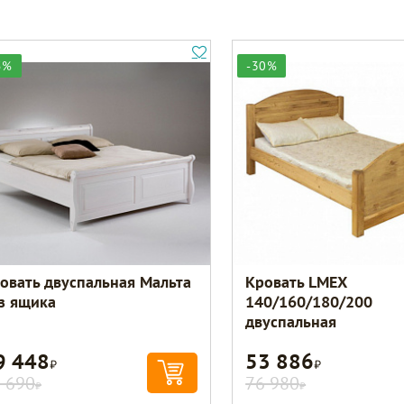
5%
-30%
овать двуспальная Мальта
Кровать LMEX
з ящика
140/160/180/200
двуспальная
9 448
53 886
Р
Р
 690
76 980
Р
Р