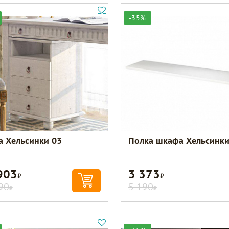
-35%
а Хельсинки 03
Полка шкафа Хельсинки
903
3 373
Р
Р
90
5 190
Р
Р