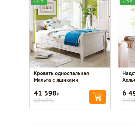
-35%
-35%
Кровать односпальная
Надс
Мальта с ящиками
Хель
41 398
6 4
Р
63 690
9 99
Р