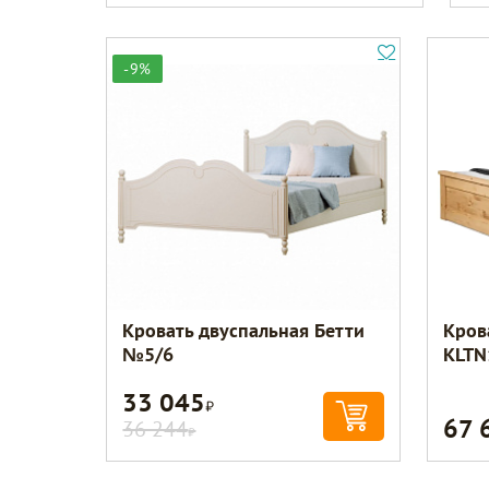
-9%
Кровать двуспальная Бетти
Кров
№5/6
KLTN
33 045
Р
67 
36 244
Р