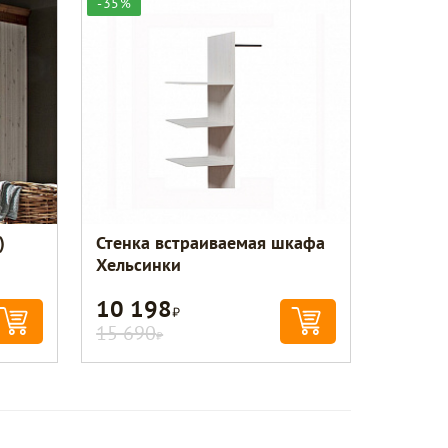
-35%
)
Стенка встраиваемая шкафа
Хельсинки
10 198
Р
15 690
Р