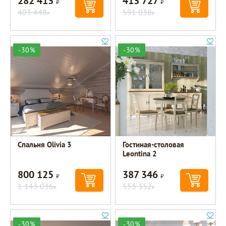
282 413
413 727
403 448
591 038
Р
Р
-30%
-30%
Спальня Olivia 3
Гостиная-столовая
Leontina 2
800 125
387 346
Р
Р
1 143 036
553 352
Р
Р
-30%
-30%