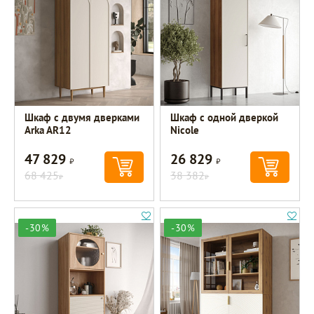
Шкаф с двумя дверками
Шкаф c одной дверкой
Arka AR12
Nicole
47 829
26 829
Р
Р
68 425
38 382
Р
Р
-30%
-30%