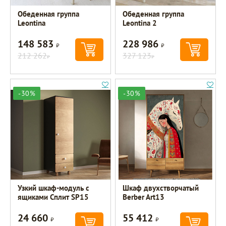
Обеденная группа
Обеденная группа
Leontina
Leontina 2
148 583
228 986
Р
Р
212 262
327 123
Р
Р
-30%
-30%
Узкий шкаф-модуль с
Шкаф двухстворчатый
ящиками Сплит SP15
Berber Art13
24 660
55 412
Р
Р