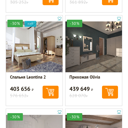
305 252
361 892
Р
Р
-30%
-30%
ХИТ
Спальня Leontina 2
Прихожая Olivia
403 656
439 649
Р
Р
576 652
628 070
Р
Р
-30%
-30%