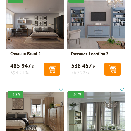
Спальня Bruni 2
Гостиная Leontina 3
485 947
538 457
Р
Р
694 210
769 224
Р
Р
-30%
-30%