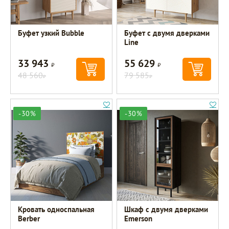
Буфет узкий Bubble
Буфет с двумя дверками
Line
33 943
55 629
Р
Р
48 560
79 585
Р
Р
-30%
-30%
Кровать односпальная
Шкаф c двумя дверками
Berber
Emerson