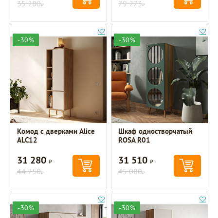
35 280
79 273
Р
Р
-30%
-30%
Комод с дверками Alice
Шкаф одностворчатый
ALC12
ROSA R01
31 280
31 510
Р
Р
44 750
45 080
Р
Р
-30%
-30%