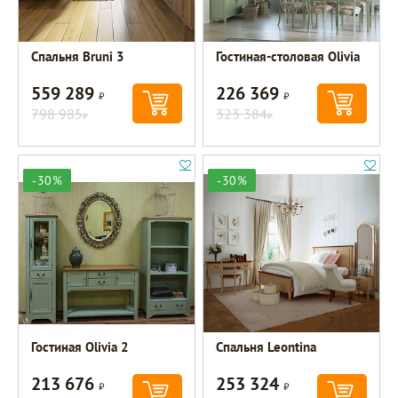
Спальня Bruni 3
Гостиная-столовая Olivia
559 289
226 369
Р
Р
798 985
323 384
Р
Р
-30%
-30%
Гостиная Olivia 2
Спальня Leontina
213 676
253 324
Р
Р