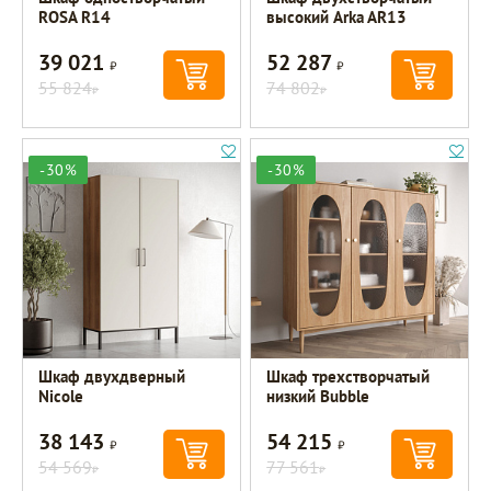
ROSA R14
высокий Arka AR13
39 021
52 287
Р
Р
55 824
74 802
Р
Р
-30%
-30%
Шкаф двухдверный
Шкаф трехстворчатый
Nicole
низкий Bubble
38 143
54 215
Р
Р
54 569
77 561
Р
Р