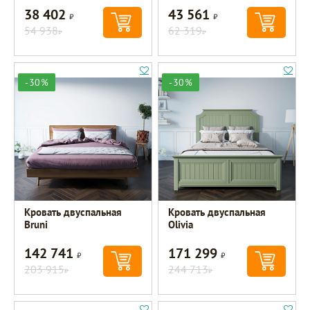
38 402
43 561
Р
Р
54 938
62 319
Р
Р
-30%
-30%
Кровать двуспальная
Кровать двуспальная
Bruni
Olivia
142 741
171 299
Р
Р
203 915
244 713
Р
Р