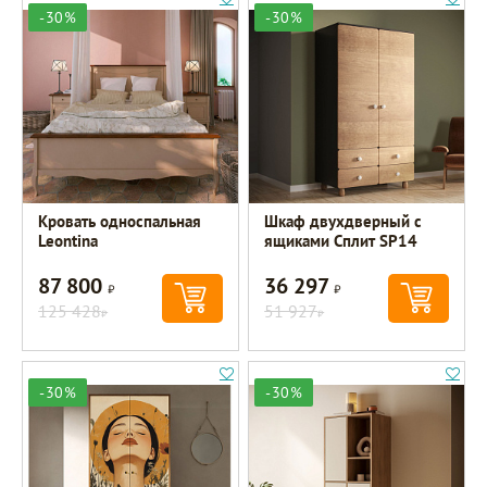
-30%
-30%
Кровать односпальная
Шкаф двухдверный с
Leontina
ящиками Сплит SP14
87 800
36 297
Р
Р
125 428
51 927
Р
Р
-30%
-30%