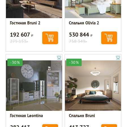
Гостиная Bruni 2
Спальня Olivia 2
192 607
530 844
Р
Р
275 153
758 349
Р
Р
-30%
-30%
Гостиная Leontina
Спальня Bruni
Р
Р