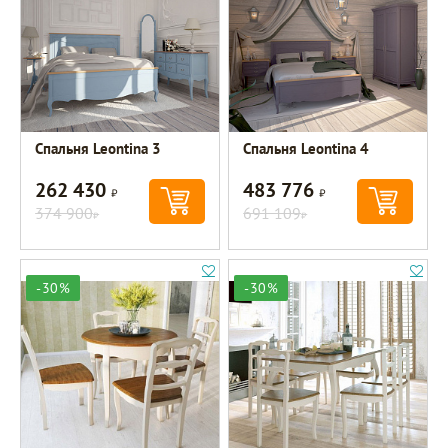
Спальня Leontina 3
Спальня Leontina 4
262 430
483 776
Р
Р
374 900
691 109
Р
Р
-30%
-30%