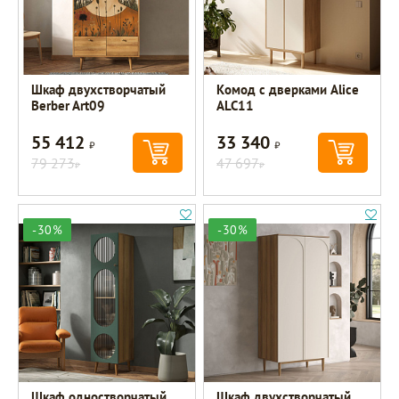
Шкаф двухстворчатый
Комод с дверками Alice
Berber Art09
ALC11
55 412
33 340
Р
Р
79 273
47 697
Р
Р
-30%
-30%
Шкаф одностворчатый
Шкаф двухстворчатый