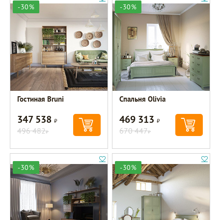
-30%
-30%
Гостиная Bruni
Спальня Olivia
347 538
469 313
Р
Р
496 482
670 447
Р
Р
-30%
-30%