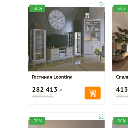
-30%
-30%
Гостиная Leontina
Спал
282 413
413
Р
403 448
591 
Р
-30%
-30%