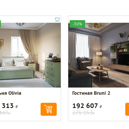
-30%
ня Olivia
Гостиная Bruni 2
 313
192 607
Р
Р
447
275 153
Р
Р