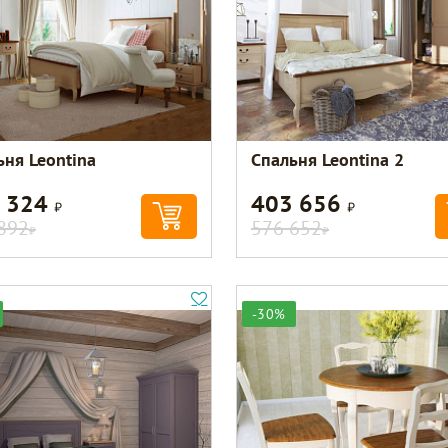
ьня Leontina
Спальня Leontina 2
 324
403 656
Р
Р
892
576 652
Р
Р
-30%