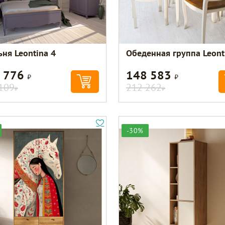
ьня Leontina 4
Обеденная группа Leont
 776
148 583
Р
Р
109
212 262
Р
Р
-30%