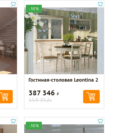
-30%
Гостиная-столовая Leontina 2
387 346
Р
553 352
Р
-30%