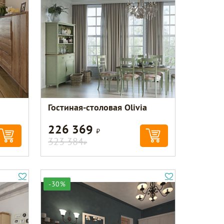
Гостиная-столовая Olivia
226 369
Р
323 384
Р
-30%