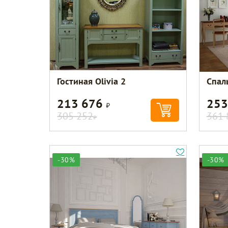
Гостиная Olivia 2
Спал
213 676
253
Р
305 252
361 
Р
-30%
-30%