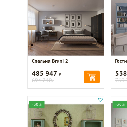
Спальня Bruni 2
Гости
485 947
538
Р
694 210
769 
Р
-30%
-30%