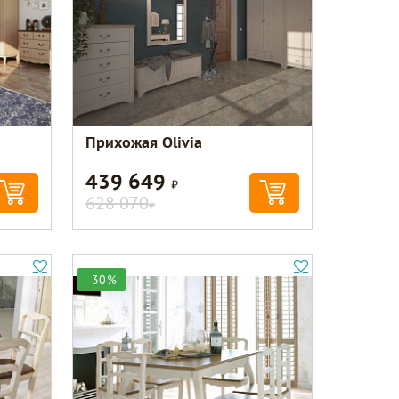
Прихожая Olivia
439 649
Р
628 070
Р
-30%