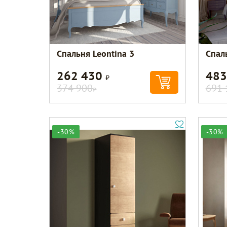
Спальня Leontina 3
Спал
262 430
483
Р
374 900
691 
Р
-30%
-30%