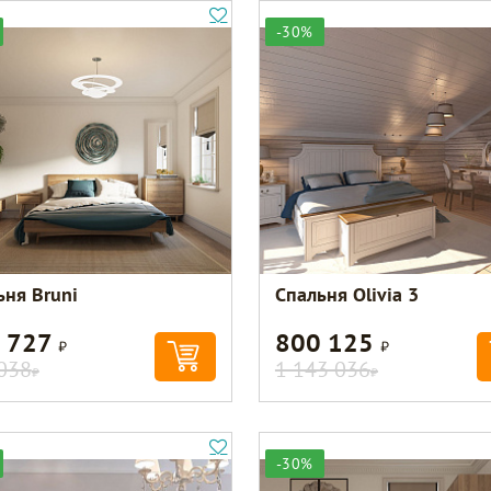
-30%
ьня Bruni
Спальня Olivia 3
 727
800 125
Р
Р
038
1 143 036
Р
Р
-30%