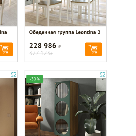
ina
Обеденная группа Leontina 2
228 986
Р
327 123
Р
-30%