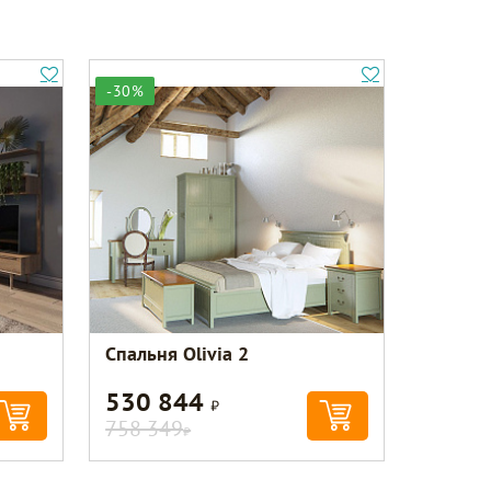
-30%
Спальня Olivia 2
530 844
Р
758 349
Р