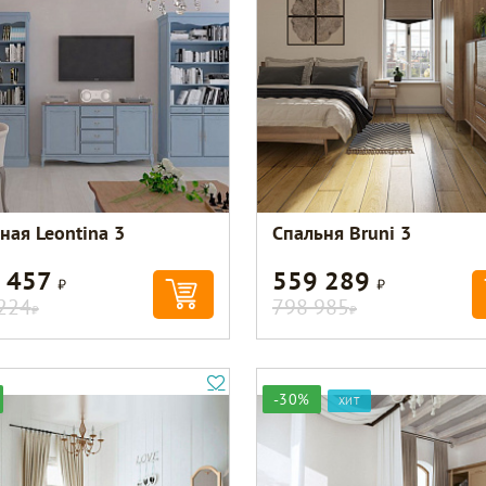
ная Leontina 3
Спальня Bruni 3
 457
559 289
Р
Р
224
798 985
Р
Р
-30%
ХИТ