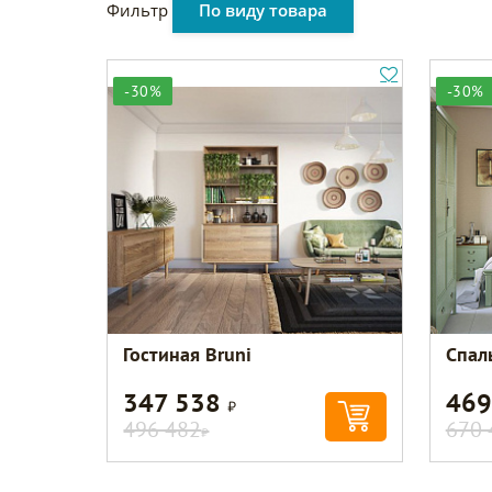
Фильтр
По виду товара
-30%
-30%
Гостиная Bruni
Спаль
347 538
469
Р
496 482
670 
Р