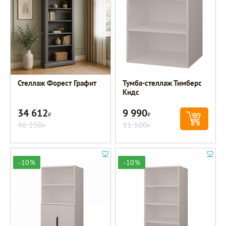
Стеллаж Форест Графит
Тумба-стеллаж Тимберс
Кидс
34 612
9 990
Р
Р
46 150
11 100
Р
Р
-10%
-10%