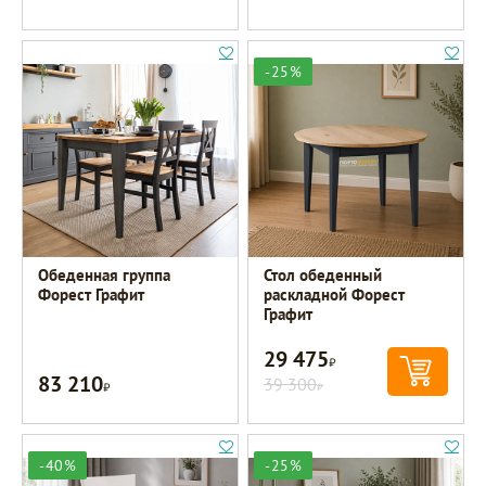
-25%
Обеденная группа
Стол обеденный
Форест Графит
раскладной Форест
Графит
29 475
Р
83 210
Р
39 300
Р
-40%
-25%