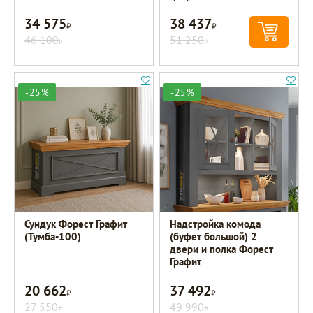
34 575
38 437
Р
Р
46 100
51 250
Р
Р
-25%
-25%
Сундук Форест Графит
Надстройка комода
(Тумба-100)
(буфет большой) 2
двери и полка Форест
Графит
20 662
37 492
Р
Р
27 550
49 990
Р
Р