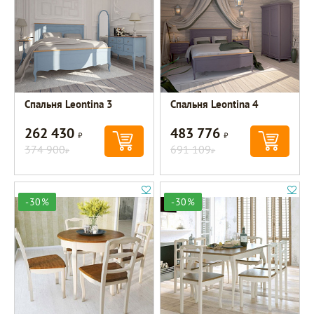
Спальня Leontina 3
Спальня Leontina 4
262 430
483 776
Р
Р
374 900
691 109
Р
Р
-30%
-30%