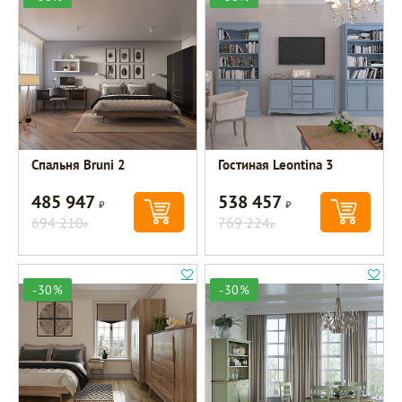
Спальня Bruni 2
Гостиная Leontina 3
485 947
538 457
Р
Р
694 210
769 224
Р
Р
-30%
-30%