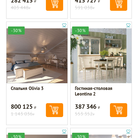
282 413
413 727
403 448
591 038
Р
Р
-30%
-30%
Спальня Olivia 3
Гостиная-столовая
Leontina 2
800 125
387 346
Р
Р
1 143 036
553 352
Р
Р
-30%
-30%