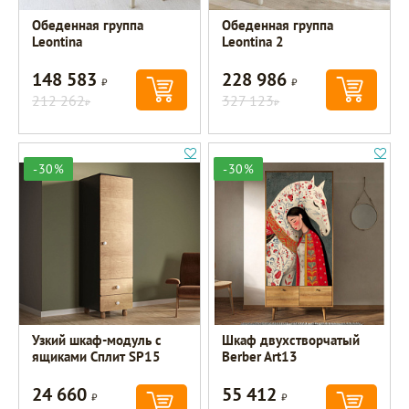
Обеденная группа
Обеденная группа
Leontina
Leontina 2
148 583
228 986
Р
Р
212 262
327 123
Р
Р
-30%
-30%
Узкий шкаф-модуль с
Шкаф двухстворчатый
ящиками Сплит SP15
Berber Art13
24 660
55 412
Р
Р