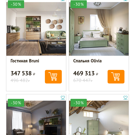
-30%
-30%
Гостиная Bruni
Спальня Olivia
347 538
469 313
Р
Р
496 482
670 447
Р
Р
-30%
-30%