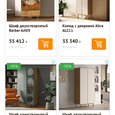
Шкаф двухстворчатый
Комод с дверками Alice
Berber Art09
ALC11
55 412
33 340
Р
Р
79 273
47 697
Р
Р
-30%
-30%
Шкаф одностворчатый
Шкаф двухстворчатый