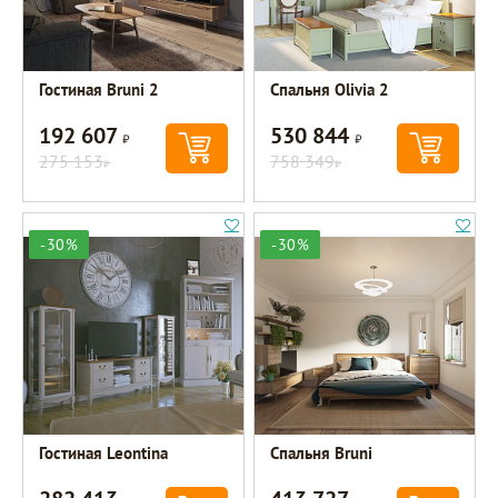
Гостиная Bruni 2
Спальня Olivia 2
192 607
530 844
Р
Р
275 153
758 349
Р
Р
-30%
-30%
Гостиная Leontina
Спальня Bruni
Р
Р