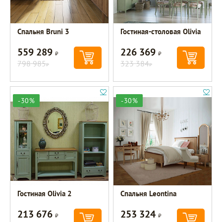
Спальня Bruni 3
Гостиная-столовая Olivia
559 289
226 369
Р
Р
798 985
323 384
Р
Р
-30%
-30%
Гостиная Olivia 2
Спальня Leontina
213 676
253 324
Р
Р