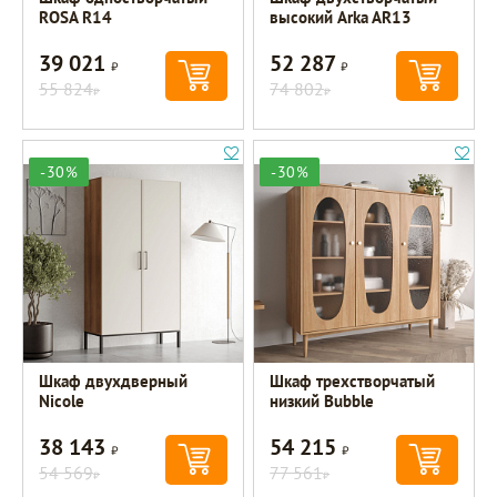
ROSA R14
высокий Arka AR13
39 021
52 287
Р
Р
55 824
74 802
Р
Р
-30%
-30%
Шкаф двухдверный
Шкаф трехстворчатый
Nicole
низкий Bubble
38 143
54 215
Р
Р
54 569
77 561
Р
Р