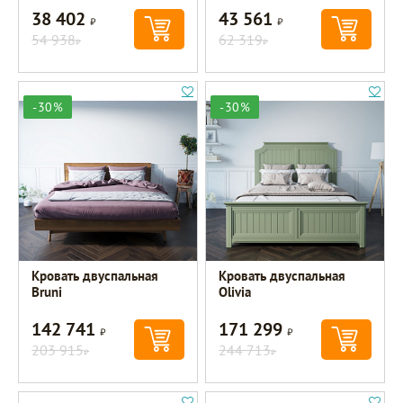
38 402
43 561
Р
Р
54 938
62 319
Р
Р
-30%
-30%
Кровать двуспальная
Кровать двуспальная
Bruni
Olivia
142 741
171 299
Р
Р
203 915
244 713
Р
Р