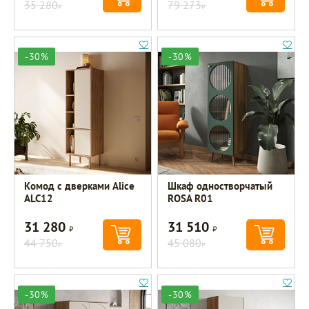
35 280
79 273
Р
Р
-30%
-30%
Комод с дверками Alice
Шкаф одностворчатый
ALC12
ROSA R01
31 280
31 510
Р
Р
44 750
45 080
Р
Р
-30%
-30%