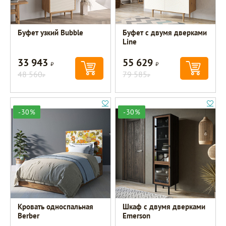
Буфет узкий Bubble
Буфет с двумя дверками
Line
33 943
55 629
Р
Р
48 560
79 585
Р
Р
-30%
-30%
Кровать односпальная
Шкаф c двумя дверками
Berber
Emerson