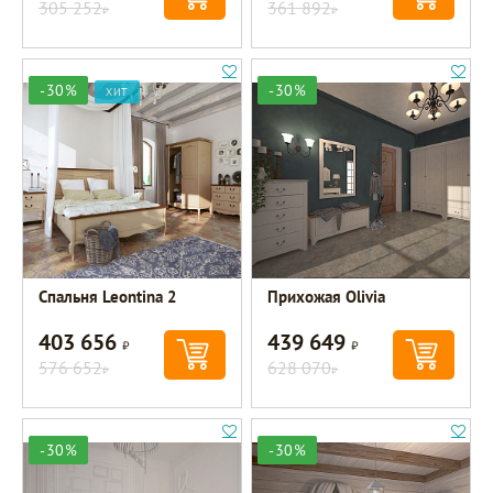
305 252
361 892
Р
Р
-30%
-30%
ХИТ
Спальня Leontina 2
Прихожая Olivia
403 656
439 649
Р
Р
576 652
628 070
Р
Р
-30%
-30%