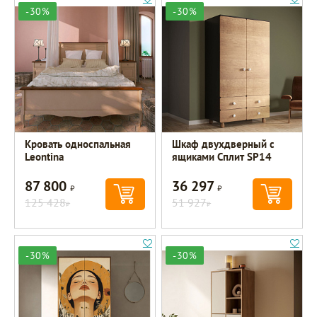
-30%
-30%
Кровать односпальная
Шкаф двухдверный с
Leontina
ящиками Сплит SP14
87 800
36 297
Р
Р
125 428
51 927
Р
Р
-30%
-30%