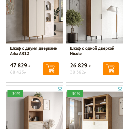
Шкаф с двумя дверками
Шкаф c одной дверкой
Arka AR12
Nicole
47 829
26 829
Р
Р
68 425
38 382
Р
Р
-30%
-30%