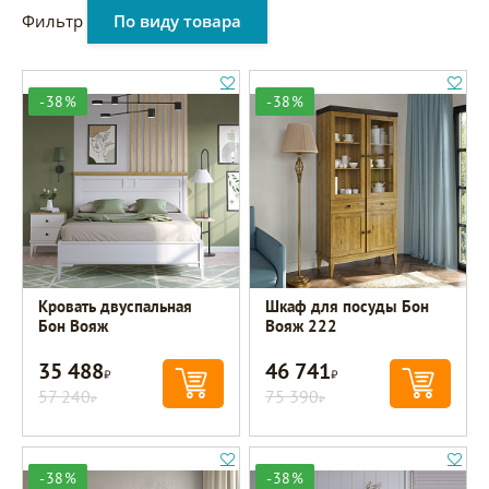
Фильтр
По виду товара
-38%
-38%
Кровать двуспальная
Шкаф для посуды Бон
Бон Вояж
Вояж 222
35 488
46 741
Р
Р
57 240
75 390
Р
Р
-38%
-38%