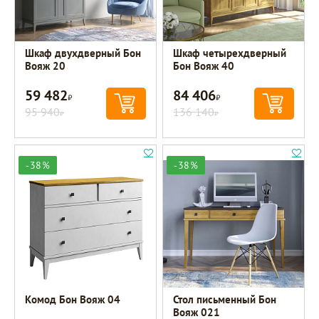
Шкаф двухдверный Бон
Шкаф четырехдверный
Вояж 20
Бон Вояж 40
59 482
84 406
Р
Р
95 940
136 140
Р
Р
-38%
-38%
Комод Бон Вояж 04
Стол письменный Бон
Вояж 021