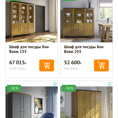
Шкаф для посуды Бон
Шкаф для посуды Бон
Вояж 233
Вояж 203
67 015
52 600
Р
Р
108 090
84 840
Р
Р
-38%
-38%