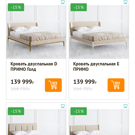
-15%
-15%
Кровать двуспальная D
Кровать двуспальная E
ПРИМО Голд
ПРИМО
139 999
139 999
Р
Р
164 705
164 705
Р
Р
-15%
-15%