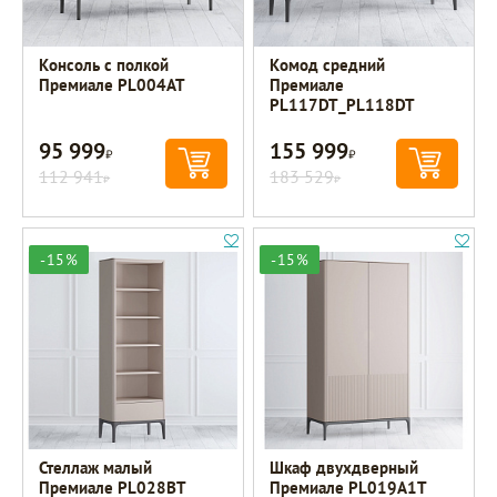
Консоль с полкой
Комод средний
Премиале PL004AT
Премиале
PL117DT_PL118DT
95 999
155 999
Р
Р
112 941
183 529
Р
Р
-15%
-15%
Стеллаж малый
Шкаф двухдверный
Премиале PL028BT
Премиале PL019A1T