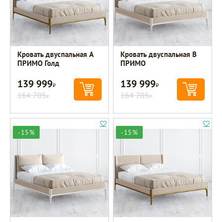
Кровать двуспальная A
Кровать двуспальная B
ПРИМО Голд
ПРИМО
139 999
139 999
Р
Р
164 705
164 705
Р
Р
-15%
-15%