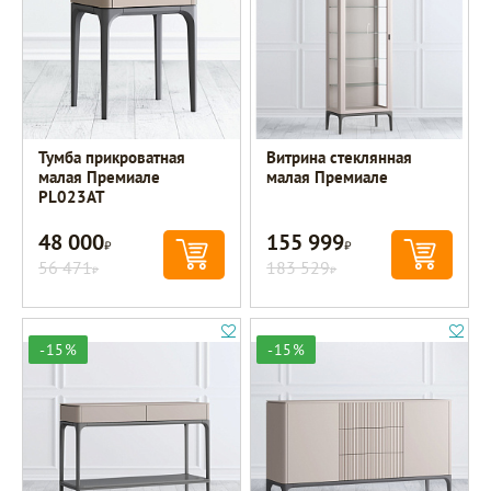
Тумба прикроватная
Витрина стеклянная
малая Премиале
малая Премиале
PL023AT
48 000
155 999
Р
Р
56 471
183 529
Р
Р
-15%
-15%