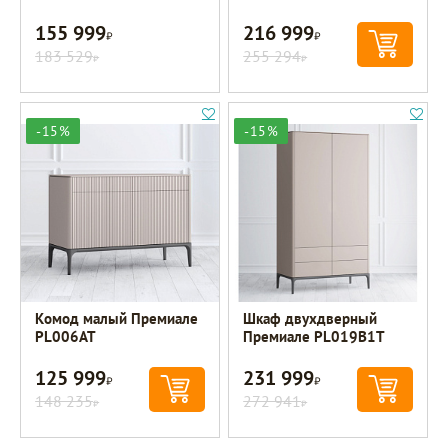
155 999
216 999
Р
Р
183 529
255 294
Р
Р
-15%
-15%
Комод малый Премиале
Шкаф двухдверный
PL006AT
Премиале PL019B1T
125 999
231 999
Р
Р
148 235
272 941
Р
Р