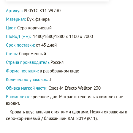
Артикул:
PL051C-K11-Wt230
Материал:
Бук, фанера
Цвет:
Серо-коричневый
ШxВxД (мм):
1480/1680/1880 x 1100 x 2000
Срок поставки:
от 45 дней
Стиль:
Современный
Страна производитель
Россия
Форма поставки:
в разобранном виде
Количество упаковок:
3
Обивка мягкой части:
Союз-М Efecto Wellton 230
В комплекте:
реечное дно. Матрас и текстиль в комплект не
входит.
Кровать двуспальная с мягкими царгами. Ножки окрашены в
серо-коричневый / ближайший RAL 8019 (K11).