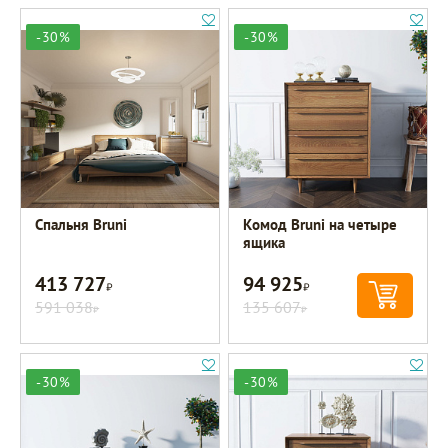
-30%
-30%
Спальня Bruni
Комод Bruni на четыре
ящика
413 727
94 925
Р
Р
591 038
135 607
Р
Р
-30%
-30%