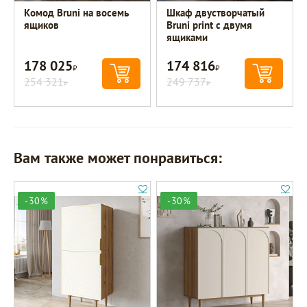
Комод Bruni на восемь
Шкаф двустворчатый
ящиков
Bruni print с двумя
ящиками
178 025
174 816
Р
Р
254 321
249 737
Р
Р
Вам также может понравиться:
-30%
-30%