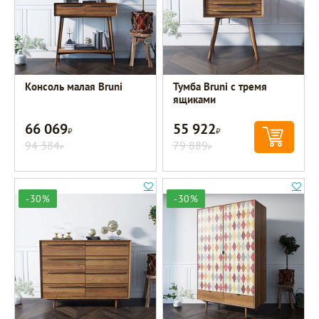
Консоль малая Bruni
Тумба Bruni с тремя
ящиками
66 069
55 922
Р
Р
94 384
79 889
Р
Р
-30%
-30%