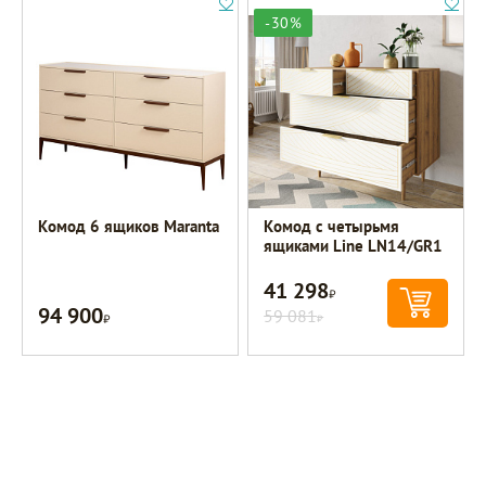
-30%
Комод 6 ящиков Maranta
Комод с четырьмя
ящиками Line LN14/GR1
41 298
Р
94 900
Р
59 081
Р