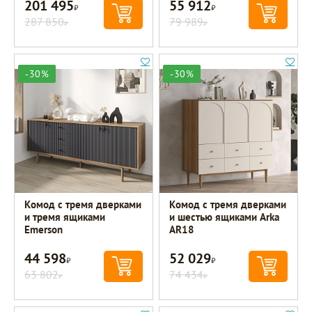
201 495
55 912
Р
Р
287 850
79 989
Р
Р
-30%
-30%
Комод с тремя дверками
Комод с тремя дверками
и тремя ящиками
и шестью ящиками Arka
Emerson
AR18
44 598
52 029
Р
Р
63 802
74 434
Р
Р