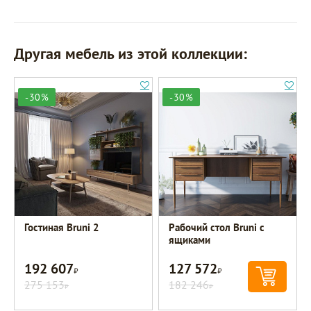
Другая мебель из этой коллекции:
-30%
-30%
Гостиная Bruni 2
Рабочий стол Bruni с
ящиками
192 607
127 572
Р
Р
275 153
182 246
Р
Р