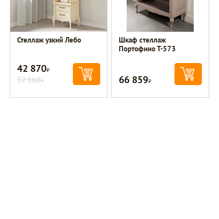
Стеллаж узкий Лебо
Шкаф стеллаж
Портофино Т-573
42 870
Р
66 859
57 160
Р
Р