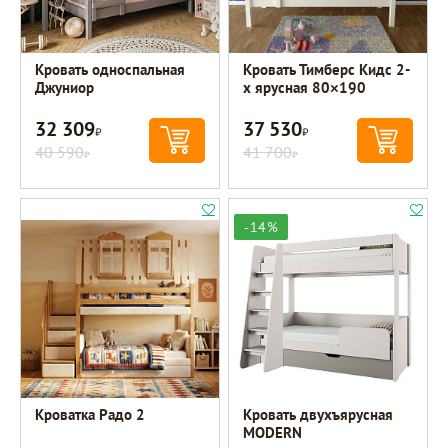
Кровать односпальная
Кровать Тимберс Кидс 2-
Джуниор
х ярусная 80×190
32 309
37 530
Р
Р
40 590
41 700
Р
Р
-14%
Кроватка Радо 2
Кровать двухъярусная
MODERN