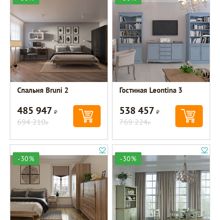
Спальня Bruni 2
Гостиная Leontina 3
485 947
538 457
Р
Р
694 210
769 224
Р
Р
-30%
-30%