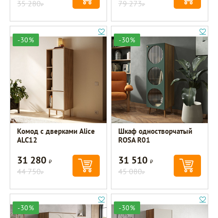
35 280
79 273
Р
Р
-30%
-30%
Комод с дверками Alice
Шкаф одностворчатый
ALC12
ROSA R01
31 280
31 510
Р
Р
44 750
45 080
Р
Р
-30%
-30%