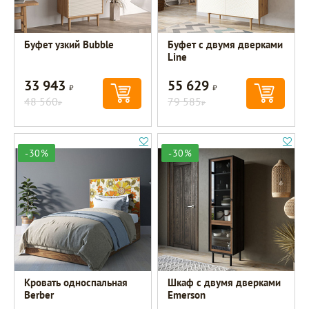
Буфет узкий Bubble
Буфет с двумя дверками
Line
33 943
55 629
Р
Р
48 560
79 585
Р
Р
-30%
-30%
Кровать односпальная
Шкаф c двумя дверками
Berber
Emerson