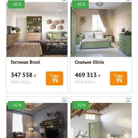
-30%
-30%
Гостиная Bruni
Спальня Olivia
347 538
469 313
Р
Р
496 482
670 447
Р
Р
-30%
-30%