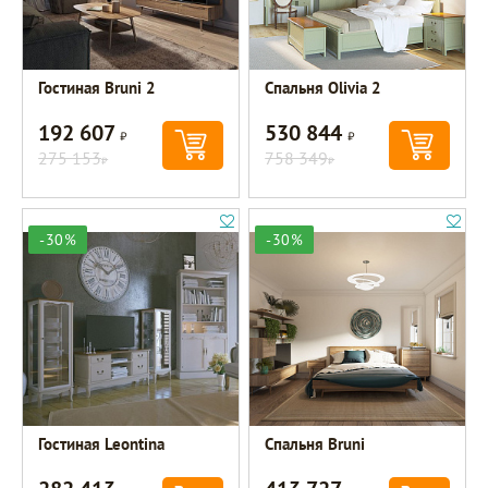
Гостиная Bruni 2
Спальня Olivia 2
192 607
530 844
Р
Р
275 153
758 349
Р
Р
-30%
-30%
Гостиная Leontina
Спальня Bruni
Р
Р