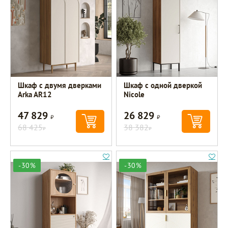
Шкаф с двумя дверками
Шкаф c одной дверкой
Arka AR12
Nicole
47 829
26 829
Р
Р
68 425
38 382
Р
Р
-30%
-30%