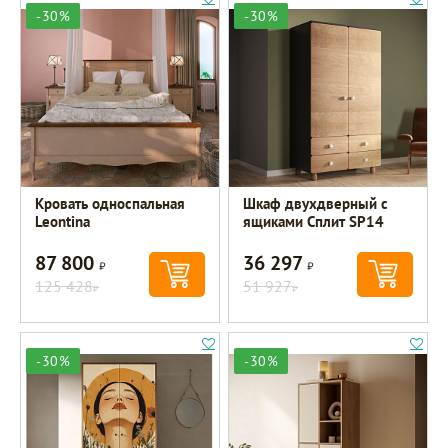
-30%
-30%
Кровать односпальная
Шкаф двухдверный с
Leontina
ящиками Сплит SP14
87 800
36 297
Р
Р
125 428
51 927
Р
Р
-30%
-30%