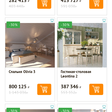
282 413
413 727
403 448
591 038
Р
Р
-30%
-30%
Спальня Olivia 3
Гостиная-столовая
Leontina 2
800 125
387 346
Р
Р
1 143 036
553 352
Р
Р
-30%
-30%