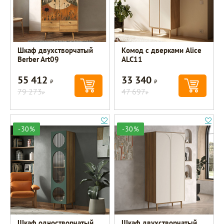
Шкаф двухстворчатый
Комод с дверками Alice
Berber Art09
ALC11
55 412
33 340
Р
Р
79 273
47 697
Р
Р
-30%
-30%
Шкаф одностворчатый
Шкаф двухстворчатый