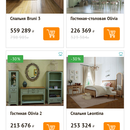
Спальня Bruni 3
Гостиная-столовая Olivia
559 289
226 369
Р
Р
798 985
323 384
Р
Р
-30%
-30%
Гостиная Olivia 2
Спальня Leontina
213 676
253 324
Р
Р