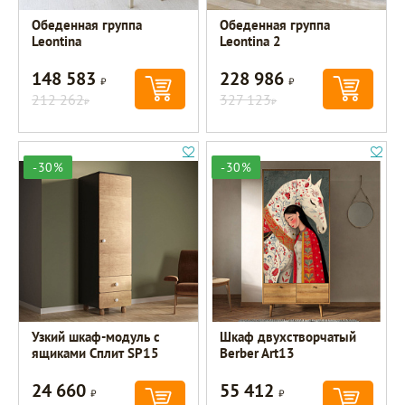
Обеденная группа
Обеденная группа
Leontina
Leontina 2
148 583
228 986
Р
Р
212 262
327 123
Р
Р
-30%
-30%
Узкий шкаф-модуль с
Шкаф двухстворчатый
ящиками Сплит SP15
Berber Art13
24 660
55 412
Р
Р