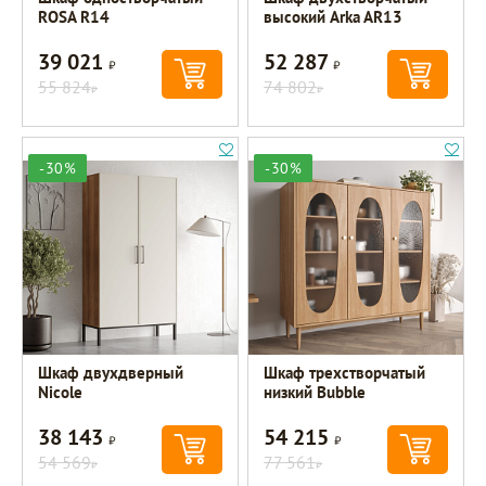
ROSA R14
высокий Arka AR13
39 021
52 287
Р
Р
55 824
74 802
Р
Р
-30%
-30%
Шкаф двухдверный
Шкаф трехстворчатый
Nicole
низкий Bubble
38 143
54 215
Р
Р
54 569
77 561
Р
Р