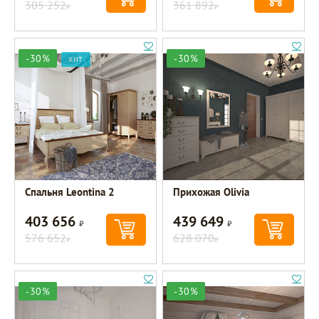
305 252
361 892
Р
Р
-30%
-30%
ХИТ
Спальня Leontina 2
Прихожая Olivia
403 656
439 649
Р
Р
576 652
628 070
Р
Р
-30%
-30%