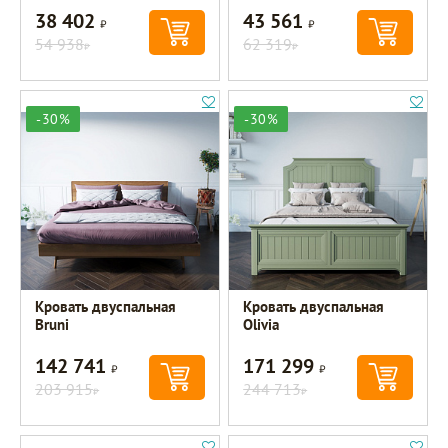
38 402
43 561
Р
Р
54 938
62 319
Р
Р
-30%
-30%
Кровать двуспальная
Кровать двуспальная
Bruni
Olivia
142 741
171 299
Р
Р
203 915
244 713
Р
Р