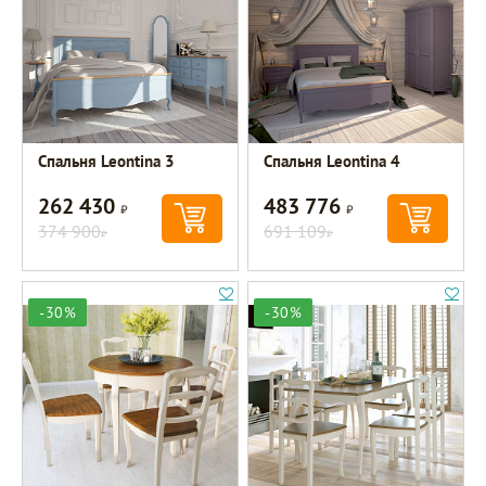
Спальня Leontina 3
Спальня Leontina 4
262 430
483 776
Р
Р
374 900
691 109
Р
Р
-30%
-30%