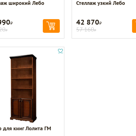
лаж широкий Лебо
Стеллаж узкий Лебо
990
42 870
Р
Р
20
57 160
Р
Р
 для книг Лолита ГМ