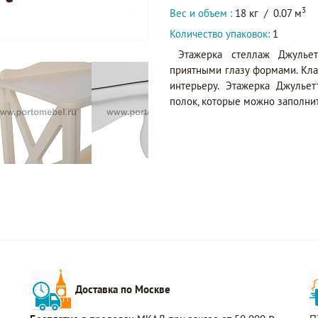
3
Вес и объем :
18 кг
/
0.07 м
Количество упаковок:
1
Этажерка стеллаж Джулье
приятными глазу формами. Кл
интерьеру. Этажерка Джулье
полок, которые можно заполн
Доставка по Москве