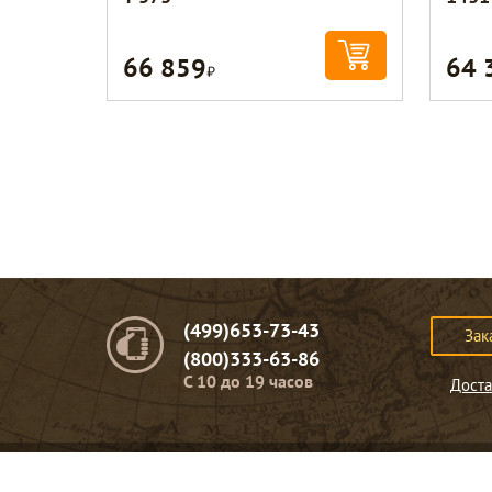
66 859
64 
Р
(499)653-73-43
Зак
(800)333-63-86
C 10 до 19 часов
Доста
© Портомебель. 2009-2026 год.
Мебель из массива дерева
.
Представленная на сайте информация
не являет