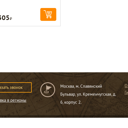
305
Р
О
Москва, м. Славянский
азать звонок
Г
Бульвар, ул. Кременчугская, д.
вка в регионы
6, корпус 2.
ся публичной офертой
.