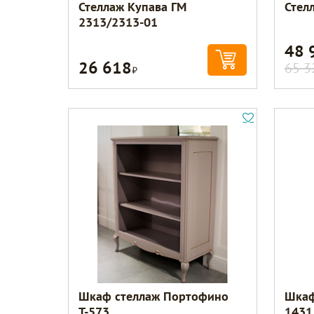
Стеллаж Купава ГМ
Стел
2313/2313-01
48 
26 618
Р
65 3
Шкаф стеллаж Портофино
Шкаф
Т-573
1431