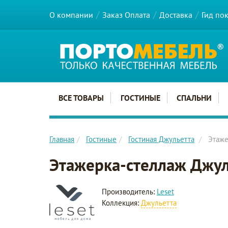
О компании
Заказ Оплата
Доставка
Гид по
Главное меню сайта
ВСЕ ТОВАРЫ
ГОСТИНЫЕ
СПАЛЬНИ
Главная
Гостиные
Гостиная Джульетта
Этаже
Этажерка-стеллаж Джул
Производитель:
Leset
Коллекция:
Джульетта