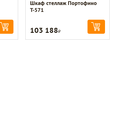
Шкаф стеллаж Портофино
Т-571
103 188
Р