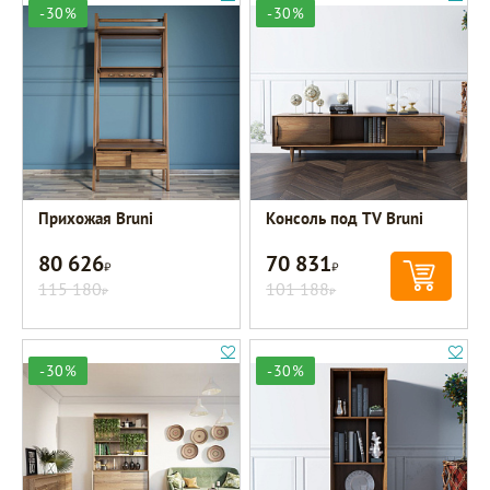
-30%
-30%
Прихожая Bruni
Консоль под TV Bruni
80 626
70 831
Р
Р
115 180
101 188
Р
Р
-30%
-30%