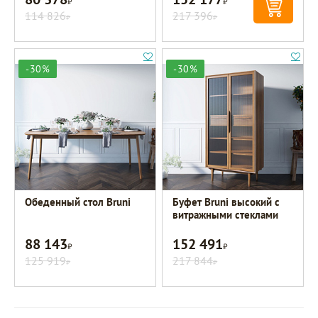
114 826
217 396
Р
Р
-30%
-30%
Обеденный стол Bruni
Буфет Bruni высокий с
витражными стеклами
88 143
152 491
Р
Р
125 919
217 844
Р
Р