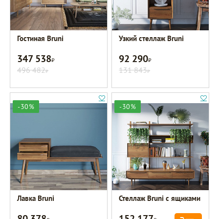
Гостиная Bruni
Узкий стеллаж Bruni
347 538
92 290
Р
Р
496 482
131 843
Р
Р
-30%
-30%
Лавка Bruni
Стеллаж Bruni с ящиками
80 378
152 177
Р
Р