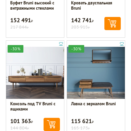
Буфет Bruni высокий с
Кровать двуспальная
витражными стеклами
Bruni
152 491
142 741
Р
Р
217 844
203 915
Р
Р
-30%
-30%
Консоль под TV Bruni с
Лавка с зеркалом Bruni
ящиками
101 363
115 621
Р
Р
144 804
165 173
Р
Р