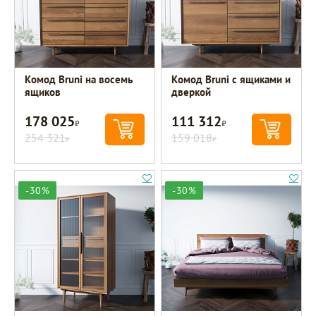
Комод Bruni на восемь
Комод Bruni с ящиками и
ящиков
дверкой
178 025
111 312
Р
Р
254 321
159 018
Р
Р
-30%
-30%