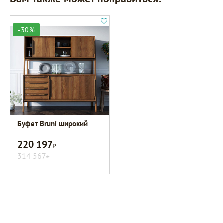
-30%
Буфет Bruni широкий
220 197
Р
314 567
Р