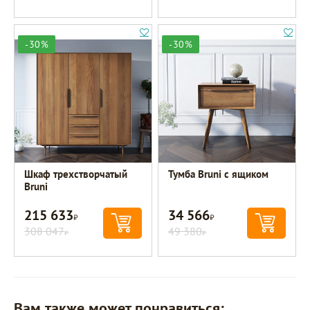
-30%
-30%
Шкаф трехстворчатый
Тумба Bruni с ящиком
Bruni
215 633
34 566
Р
Р
308 047
49 380
Р
Р
Вам также может понравиться: