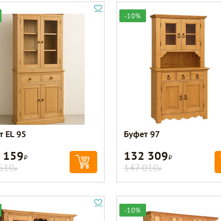
-10%
т EL 95
Буфет 97
 159
132 309
Р
Р
510
147 010
Р
Р
-10%