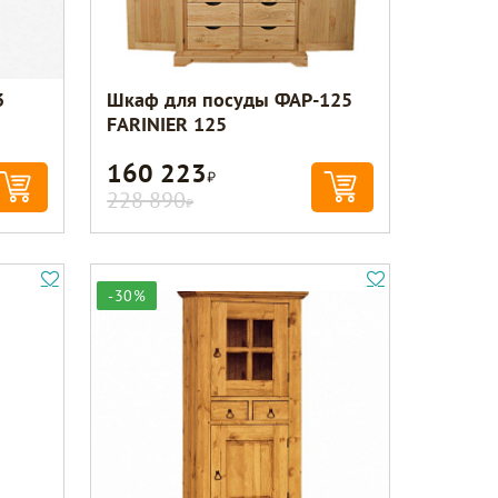
3
Шкаф для посуды ФАР-125
FARINIER 125
160 223
Р
228 890
Р
-30%