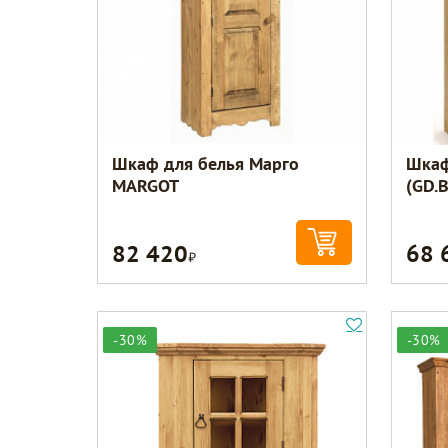
Шкаф для белья Марго
Шкаф
MARGOT
(GD.
82 420
68 
Р
-30%
-30%