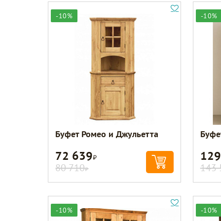
-10%
-10%
Буфет Ромео и Джульетта
Буфе
72 639
129
Р
80 710
143 
Р
-10%
-10%