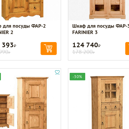
 для посуды ФАР-2
Шкаф для посуды ФАР-
NIER 2
FARINIER 3
 393
124 740
Р
Р
990
178 200
Р
Р
-30%