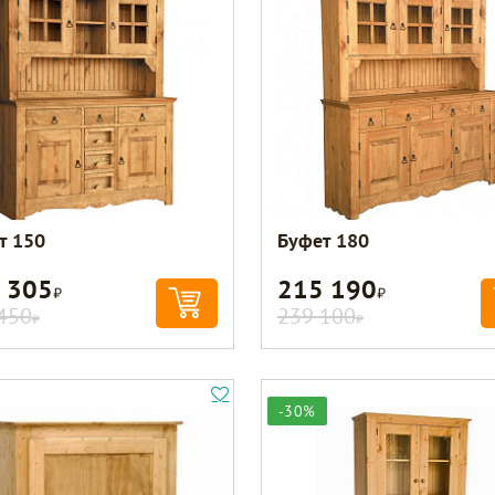
т 150
Буфет 180
 305
215 190
Р
Р
450
239 100
Р
Р
-30%