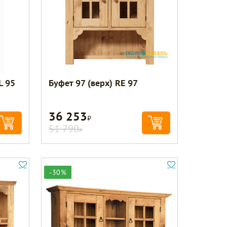
L 95
Буфет 97 (верх) RE 97
36 253
Р
51 790
Р
-30%