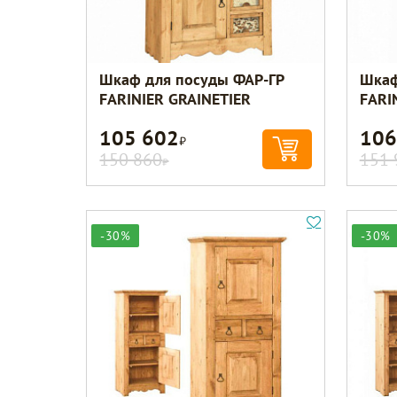
Шкаф для посуды ФАР-ГР
Шкаф
FARINIER GRAINETIER
FARI
105 602
106
Р
150 860
151 
Р
-30%
-30%