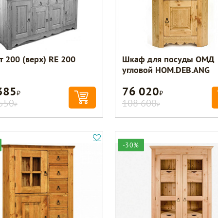
т 200 (верх) RE 200
Шкаф для посуды ОМД
угловой HOM.DEB.ANG
385
76 020
Р
Р
550
108 600
Р
Р
-30%