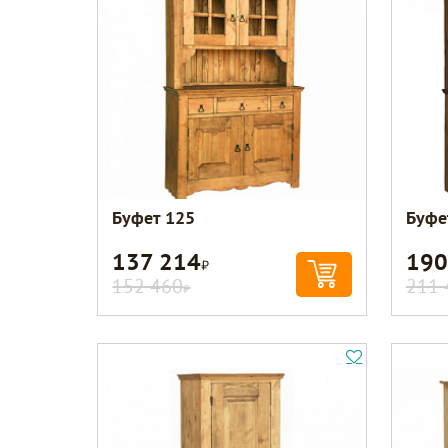
Буфет 125
Буфе
137 214
190
Р
152 460
211 
Р