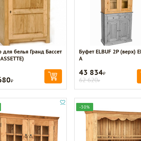
 для белья Гранд Бассет
Буфет ELBUF 2P (верх) E
BASSETTE)
A
43 834
Р
680
Р
62 620
Р
-30%