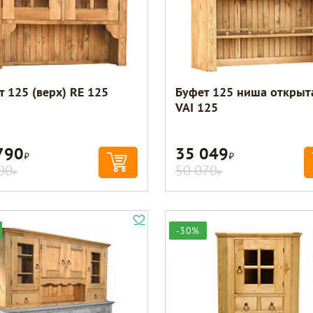
т 125 (верх) RE 125
Буфет 125 ниша открыт
VAI 125
790
35 049
Р
Р
00
50 070
Р
Р
-30%