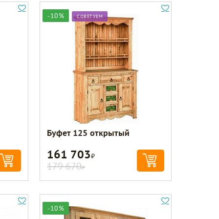
-10%
СОВЕТУЕМ
Буфет 125 открытый
161 703
Р
179 670
Р
-10%