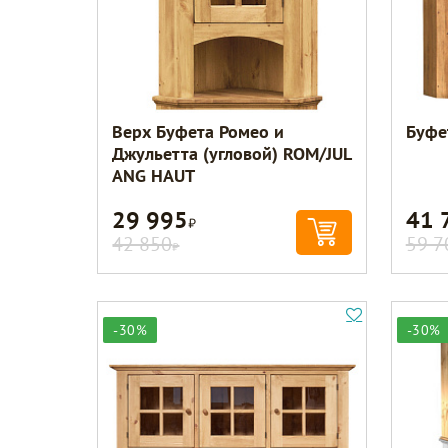
Верх Буфета Ромео и
Буфе
Джульетта (угловой) ROM/JUL
ANG HAUT
29 995
41 
Р
42 850
59 7
Р
-30%
-30%