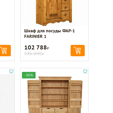
Шкаф для посуды ФАР-1
FARINIER 1
102 788
Р
146 840
Р
-30%