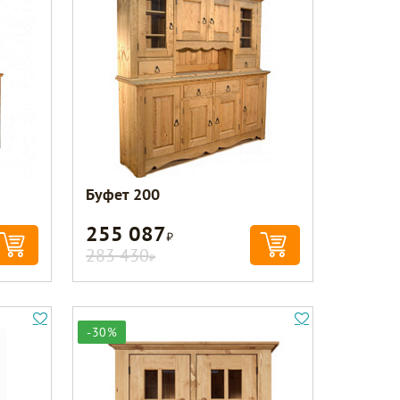
Буфет 200
255 087
Р
283 430
Р
-30%