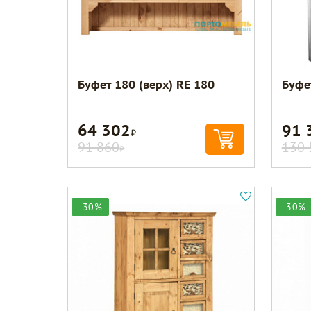
Буфет 180 (верх) RE 180
Буфе
64 302
91 
Р
91 860
130 
Р
-30%
-30%