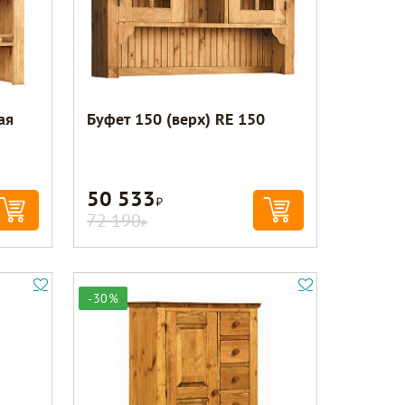
ая
Буфет 150 (верх) RE 150
50 533
Р
72 190
Р
-30%