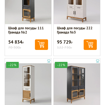
Шкаф для посуды 111
Шкаф для посуды 222
Гранада №2
Гранада №3
54 834
95 729
Р
Р
70 300
122 730
Р
Р
-22%
-22%