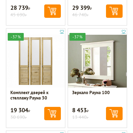
28 739
29 399
Р
Р
45 690
46 740
Р
Р
-37%
-37%
Комплект дверей к
Зеркало Рауна 100
стеллажу Рауна 30
19 304
8 453
Р
Р
30 690
13 440
Р
Р