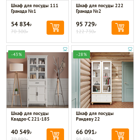
Шкаф для посуды 111
Шкаф для посуды 222
Гранада №1
Гранада №2
54 834
95 729
Р
Р
70 300
122 730
Р
Р
-43%
-28%
Шкаф для посуды
Шкаф для посуды
Квадро-С 221-185
Рандеву 22
40 549
66 091
Р
Р
70 890
91 890
Р
Р