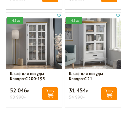
-43%
-43%
Шкаф для посуды
Шкаф для посуды
Квадро-С 200-195
Квадро-С 21
52 046
31 454
Р
Р
90 990
54 990
Р
Р