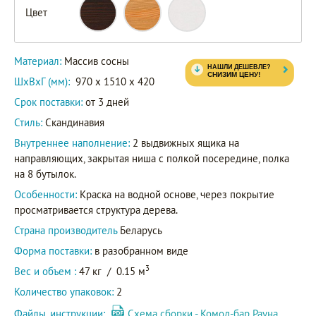
Цвет
Материал:
Массив сосны
ШxВxГ (мм):
970 x 1510 x 420
Срок поставки:
от 3 дней
Стиль:
Скандинавия
Внутреннее наполнение:
2 выдвижных ящика на
направляющих, закрытая ниша с полкой посередине, полка
на 8 бутылок.
Особенности:
Краска на водной основе, через покрытие
просматривается структура дерева.
Страна производитель
Беларусь
Форма поставки:
в разобранном виде
3
Вес и объем :
47 кг
/
0.15 м
Количество упаковок:
2
Файлы, инструкции:
Схема сборки - Комод-бар Рауна