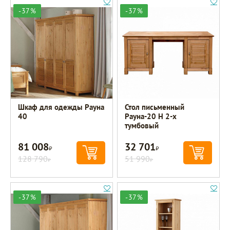
-37%
-37%
Шкаф для одежды Рауна
Стол письменный
40
Рауна-20 Н 2-х
тумбовый
81 008
32 701
Р
Р
128 790
51 990
Р
Р
-37%
-37%