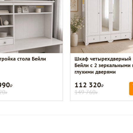
тройка стола Бейли
Шкаф четырехдверный
Бейли с 2 зеркальными 
глухими дверями
990
112 320
Р
Р
20
149 760
Р
Р