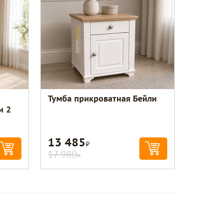
Тумба прикроватная Бейли
и 2
13 485
Р
17 980
Р