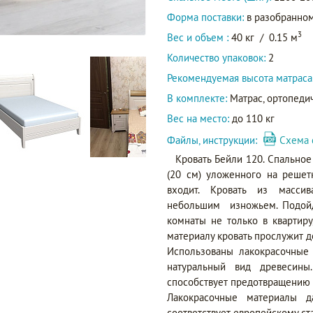
Форма поставки:
в разобранном
3
Вес и объем :
40 кг
/
0.15 м
Количество упаковок:
2
Рекомендуемая высота матраса
В комплекте:
Матрас, ортопедич
Вес на место:
до 110 кг
Файлы, инструкции:
Схема 
Кровать Бейли 120. Спальное
(20 см) уложенного на решет
входит. Кровать из масс
небольшим изножьем. Подойде
комнаты не только в квартиру
материалу кровать прослужит д
Использованы лакокрасочные
натуральный вид древесины
способствует предотвращению 
Лакокрасочные материалы да
соответствует европейскому ст