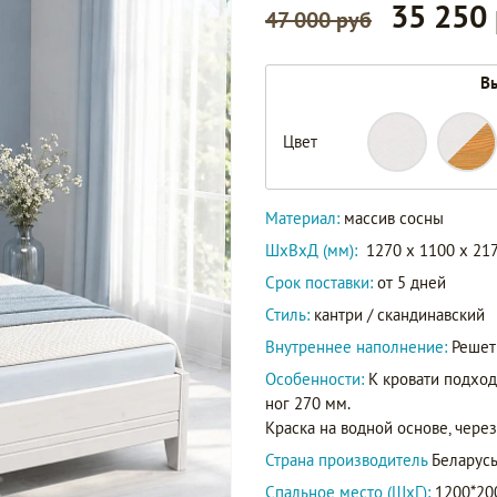
35 250
47 000 руб
Вы
Цвет
87120N
82120N
Артикул
88120N
Материал:
массив сосны
ШxВxД (мм):
1270 x 1100 x 21
Срок поставки:
от 5 дней
Стиль:
кантри / скандинавский
Внутреннее наполнение:
Решет
Особенности:
К кровати подхо
ног 270 мм.
Краска на водной основе, чере
Страна производитель
Беларус
Спальное место (ШхГ):
1200*20