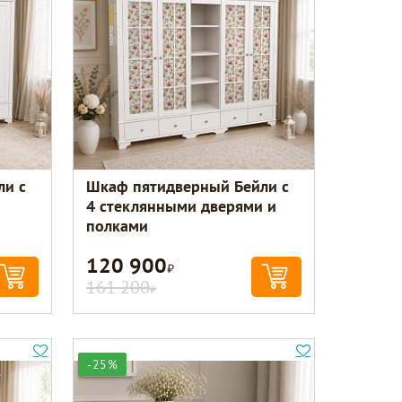
ли с
Шкаф пятидверный Бейли с
4 стеклянными дверями и
полками
120 900
Р
161 200
Р
-25%