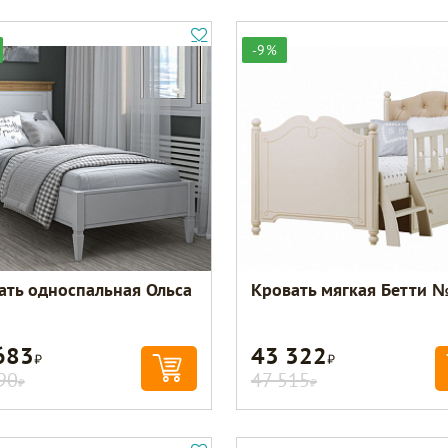
-9%
ать односпальная Ольса
Кровать мягкая Бетти 
683
43 322
Р
Р
90
47 515
Р
Р