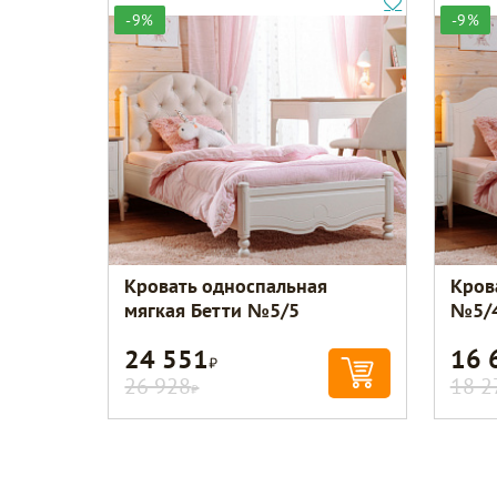
-9%
-9%
Кровать односпальная
Кров
мягкая Бетти №5/5
№5/
24 551
16 
Р
26 928
18 2
Р