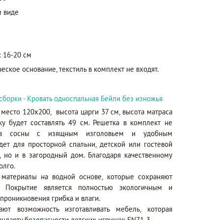
 виде
:
16-20 см
еское основание, текстиль в комплект не входят.
сборки - Кровать односпальная Бейли без изножья
 место 120х200, высота царги 37 см, высота матраса
ку будет составлять 49 см. Решетка в комплект не
ива сосны с изящным изголовьем и удобным
т для просторной спальни, детской или гостевой
, но и в загородный дом. Благодаря качественному
олго.
 материалы на водной основе, которые сохраняют
. Покрытие является полностью экологичным и
проникновения грибка и влаги.
ют возможность изготавливать мебель, которая
андарту безопасности детских игрушек EN71-3.