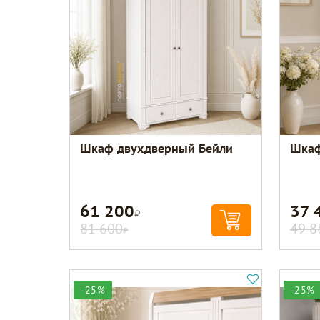
Шкаф двухдверный Бейли
Шкаф
61 200
37 
Р
81 600
49 8
Р
-25%
-25%