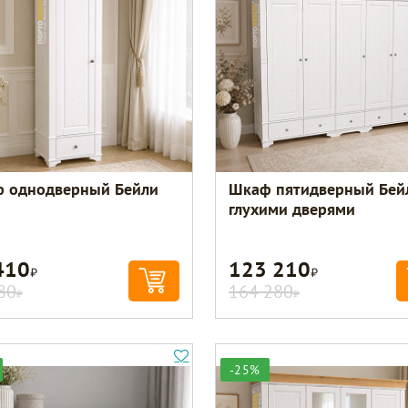
 однодверный Бейли
Шкаф пятидверный Бей
глухими дверями
410
123 210
Р
Р
80
164 280
Р
Р
-25%