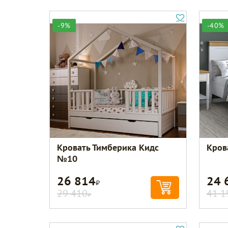
-9%
-40%
Кровать Тимберика Кидс
Кров
№10
26 814
24 
Р
29 410
41 1
Р