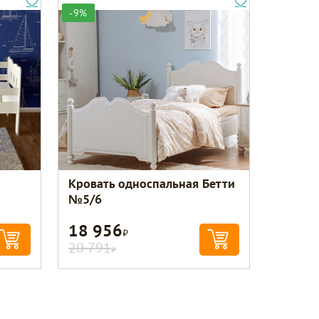
-9%
Кровать односпальная Бетти
№5/6
18 956
Р
20 791
Р