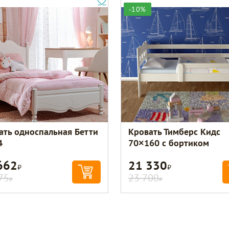
-10%
ать односпальная Бетти
Кровать Тимберс Кидс
4
70×160 с бортиком
662
21 330
Р
Р
75
23 700
Р
Р