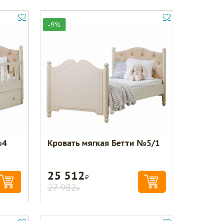
-9%
№4
Кровать мягкая Бетти №5/1
25 512
Р
27 982
Р