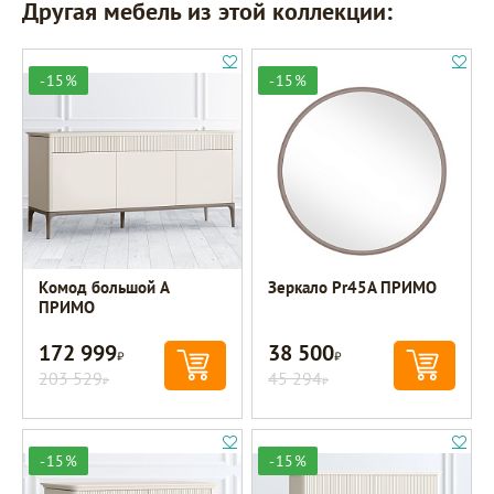
Другая мебель из этой коллекции:
-15%
-15%
Комод большой A
Зеркало Pr45A ПРИМО
ПРИМО
172 999
38 500
Р
Р
203 529
45 294
Р
Р
-15%
-15%