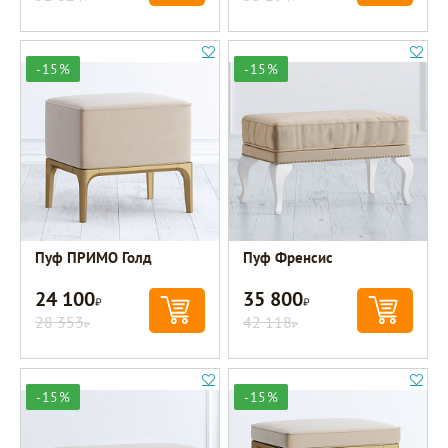
-15%
-15%
Пуф ПРИМО Голд
Пуф Френсис
24 100
35 800
Р
Р
28 353
42 118
Р
Р
-15%
-15%