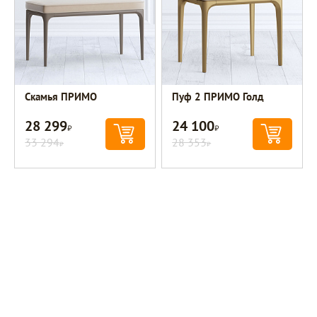
Скамья ПРИМО
Пуф 2 ПРИМО Голд
28 299
24 100
Р
Р
33 294
28 353
Р
Р