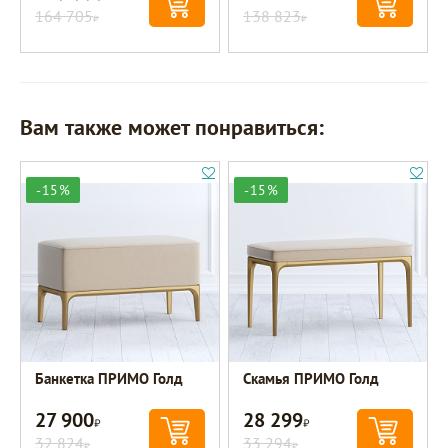
164 705
138 823
Р
Р
Вам также может понравиться:
-15%
-15%
Банкетка ПРИМО Голд
Скамья ПРИМО Голд
27 900
28 299
Р
Р
32 824
33 294
Р
Р