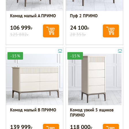
Комод малый A ПРИМО
Пуф 2 ПРИМО
106 999
24 100
Р
Р
125 882
28 353
Р
Р
-15%
-15%
Комод малый B ПРИМО
Комод узкий 5 ящиков
ПРИМО
139 999
118 000
Р
Р