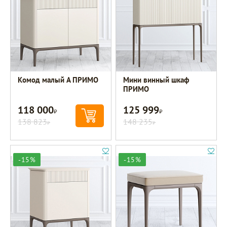
Комод малый A ПРИМО
Мини винный шкаф
ПРИМО
118 000
125 999
Р
Р
138 823
148 235
Р
Р
-15%
-15%