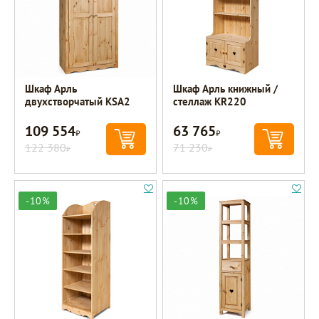
Шкаф Арль
Шкаф Арль книжный /
двухстворчатый KSA2
стеллаж KR220
109 554
63 765
Р
Р
122 380
71 230
Р
Р
-10%
-10%