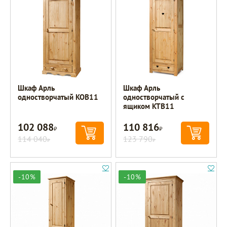
Шкаф Арль
Шкаф Арль
одностворчатый KOB11
одностворчатый с
ящиком KTB11
102 088
110 816
Р
Р
114 040
123 790
Р
Р
-10%
-10%