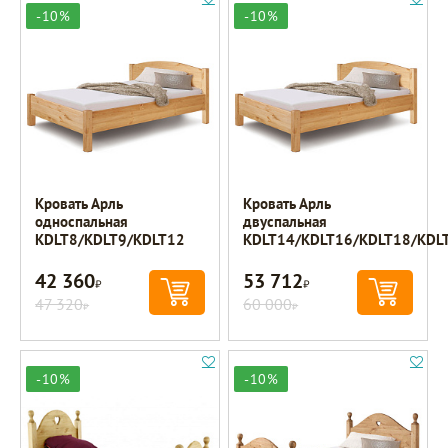
-10%
-10%
Кровать Арль
Кровать Арль
односпальная
двуспальная
KDLT8/KDLT9/KDLT12
KDLT14/KDLT16/KDLT18/KDL
42 360
53 712
Р
Р
47 320
60 000
Р
Р
-10%
-10%