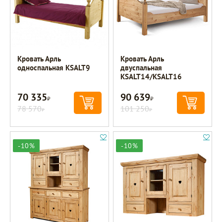
Кровать Арль
Кровать Арль
односпальная KSALT9
двуспальная
KSALT14/KSALT16
70 335
90 639
Р
Р
78 570
101 250
Р
Р
-10%
-10%