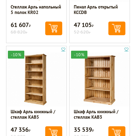
Стеллаж Арль напольный
Пенал Арль открытый
5 полок KR02
KCCDB
61 607
47 105
Р
Р
68 820
52 620
Р
Р
-10%
-10%
Шкаф Арль книжный /
Шкаф Арль книжный /
стеллаж KAB5
стеллаж KAB3
47 356
35 539
Р
Р