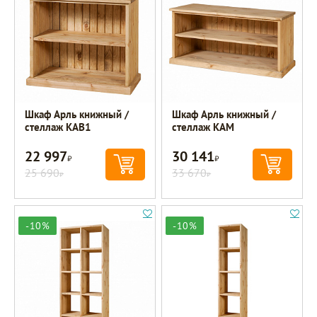
Шкаф Арль книжный /
Шкаф Арль книжный /
стеллаж KAB1
стеллаж KAM
22 997
30 141
Р
Р
25 690
33 670
Р
Р
-10%
-10%