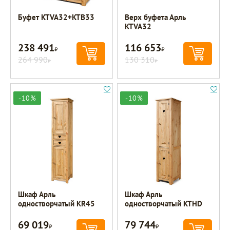
Буфет KTVA32+KTB33
Верх буфета Арль
KTVA32
238 491
116 653
Р
Р
264 990
130 310
Р
Р
-10%
-10%
Шкаф Арль
Шкаф Арль
одностворчатый KR45
одностворчатый KTHD
69 019
79 744
Р
Р