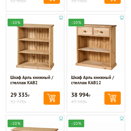
52 900
39 700
Р
Р
-10%
-10%
Шкаф Арль книжный /
Шкаф Арль книжный /
стеллаж KAB2
стеллаж KAB12
29 335
38 994
Р
Р
32 770
43 560
Р
Р
-10%
-10%