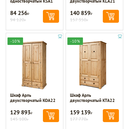
одностворчатый KSA1
двухстворчатый KLA21
84 256
140 859
Р
Р
94 120
157 350
Р
Р
-10%
-10%
Шкаф Арль
Шкаф Арль
двухстворчатый KOA22
двухстворчатый KTA22
129 893
159 139
Р
Р
145 100
177 770
Р
Р