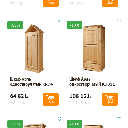
77 100
89 080
Р
Р
-10%
-10%
Шкаф Арль
Шкаф Арль
одностворчатый KR74
одностворчатый KDB11
64 821
108 131
Р
Р
72 410
120 790
Р
Р
-10%
-10%