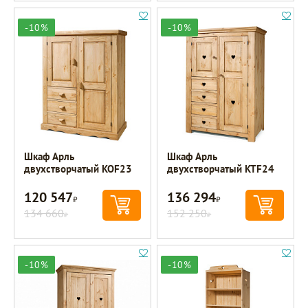
-10%
-10%
Шкаф Арль
Шкаф Арль
двухстворчатый KOF23
двухстворчатый KTF24
120 547
136 294
Р
Р
134 660
152 250
Р
Р
-10%
-10%