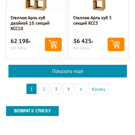
Стеллаж Арль куб
Стеллаж Арль куб 5
двойной 10 секций
секций KCC5
KCC10
62 198
36 425
Р
Р
69 480
40 690
Р
Р
Показать еще
1
2
3
4
»
Конец
ВОЗВРАТ К СПИСКУ