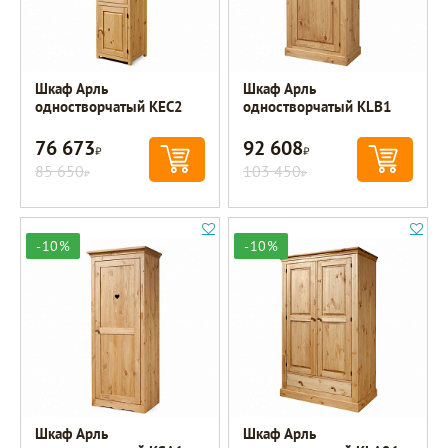
Шкаф Арль
Шкаф Арль
одностворчатый KEC2
одностворчатый KLB1
76 673
92 608
Р
Р
85 650
103 450
Р
Р
-10%
-10%
Шкаф Арль
Шкаф Арль