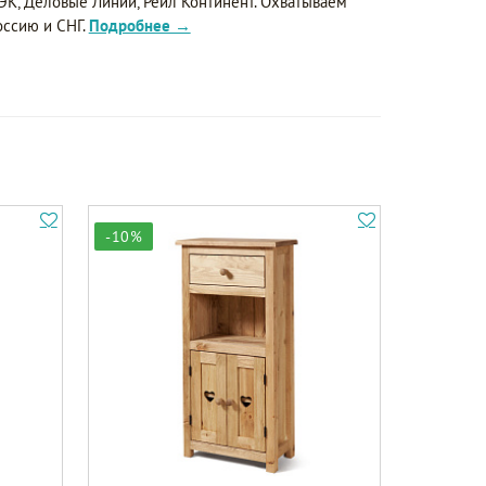
ЭК, Деловые Линии, Рейл Континент. Охватываем
оссию и СНГ.
Подробнее →
-10%