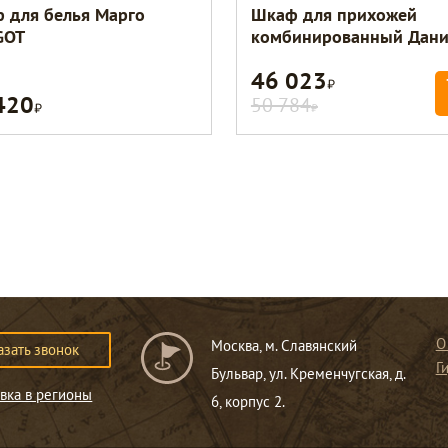
 для белья Марго
Шкаф для прихожей
GOT
комбинированный Дан
46 023
Р
420
Р
50 784
Р
О
Москва, м. Славянский
азать звонок
Г
Бульвар, ул. Кременчугская, д.
вка в регионы
6, корпус 2.