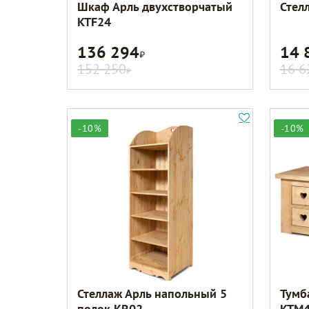
Шкаф Арль двухстворчатый
Стел
KTF24
136 294
14 
Р
152 250
16 6
Р
-10%
-10%
Стеллаж Арль напольный 5
Тумб
полок KR02
KTM