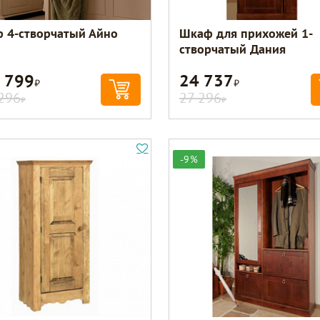
 4-створчатый Айно
Шкаф для прихожей 1-
створчатый Дания
 799
24 737
Р
Р
296
27 296
Р
Р
-9%