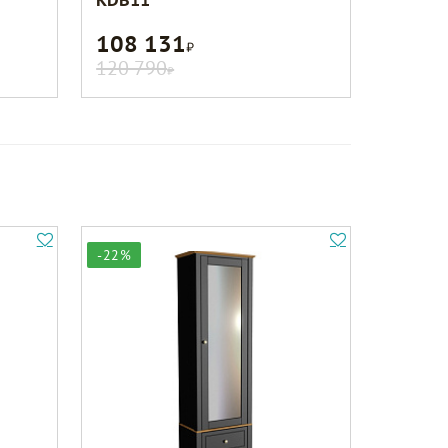
108 131
Р
120 790
Р
-22%