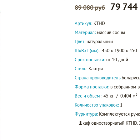
79 744
89 080 руб
Артикул:
KTHD
Материал:
массив сосны
Цвет:
натуральный
ШxВxГ (мм):
450 x 1900 x 450
Срок поставки:
от 10 дней
Стиль:
Кантри
Страна производитель
Беларус
Форма поставки:
в собранном 
3
Вес и объем :
45 кг
/
0.404 м
Количество упаковок:
1
Фурнитура:
Комплектуется ручк
Шкаф одностворчатый KTHD. З