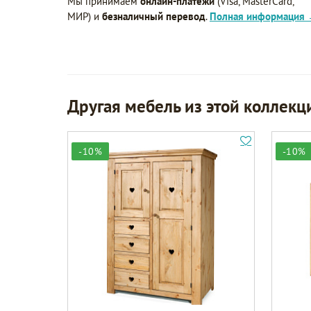
Мы принимаем
онлайн-платежи
(Visa, MasterCard,
МИР) и
безналичный перевод
.
Полная информация
Другая мебель из этой коллекц
-10%
-10%