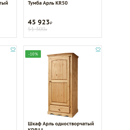
тый
Тумба Арль KR50
45 923
Р
51 300
Р
-10%
Шкаф Арль одностворчатый
KDB11