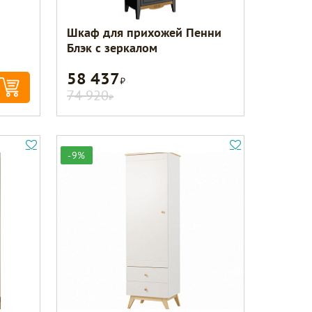
Шкаф для прихожей Пенни
Блэк с зеркалом
58 437
Р
74 920
Р
-9%