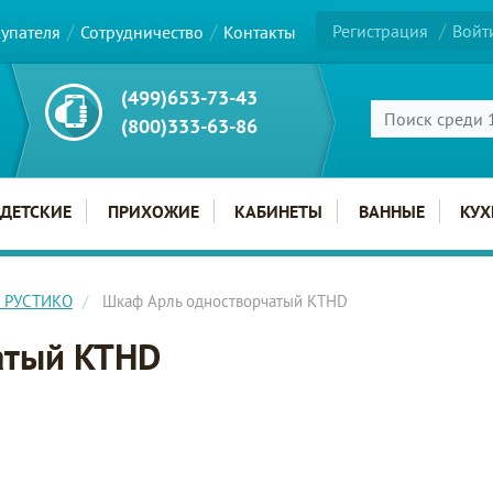
Регистрация
Войт
купателя
Сотрудничество
Контакты
(499)653-73-43
(800)333-63-86
ДЕТСКИЕ
ПРИХОЖИЕ
КАБИНЕТЫ
ВАННЫЕ
КУХ
С РУСТИКО
Шкаф Арль одностворчатый KTHD
атый KTHD