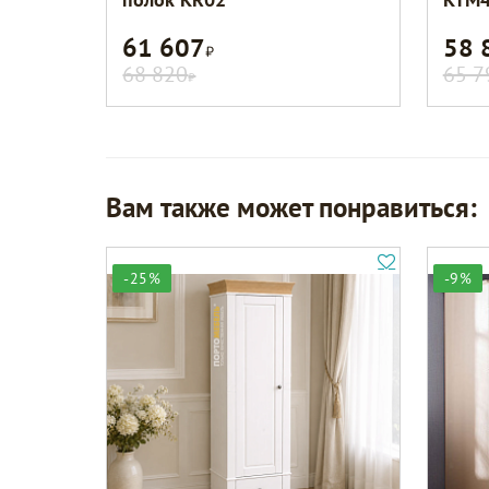
61 607
58 
Р
68 820
65 7
Р
Вам также может понравиться:
-25%
-9%