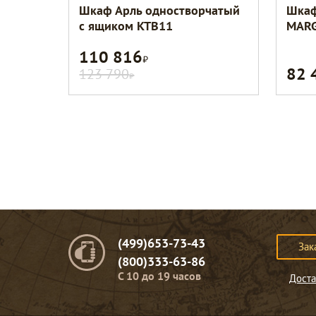
Шкаф Арль одностворчатый
Шкаф
с ящиком KTB11
MAR
110 816
Р
82 
123 790
Р
(499)653-73-43
Зак
(800)333-63-86
C 10 до 19 часов
Доста