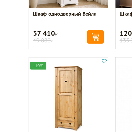
Шкаф однодверный Бейли
Шкаф
37 410
120
Р
49 880
133 
Р
-10%