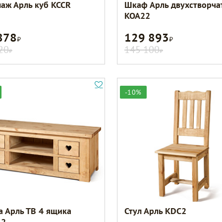
лаж Арль куб KCCR
Шкаф Арль двухстворча
KOA22
878
129 893
Р
Р
20
145 100
Р
Р
-10%
а Арль ТВ 4 ящика
Стул Арль KDC2
42