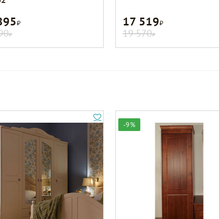
895
17 519
Р
Р
90
19 570
Р
Р
-9%