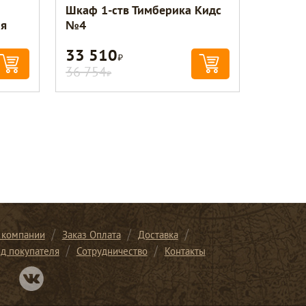
Шкаф 1-ств Тимберика Кидс
ия
№4
33 510
Р
36 754
Р
 компании
Заказ Оплата
Доставка
ид покупателя
Сотрудничество
Контакты
Перейти в нашу группу Вконтакте