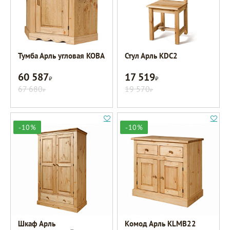
Тумба Арль угловая KOBA
Стул Арль KDC2
60 587
17 519
Р
Р
67 680
19 570
Р
Р
-10%
-10%
Шкаф Арль
Комод Арль KLMB22