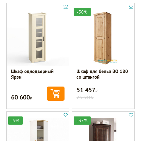
-30%
Шкаф однодверный
Шкаф для белья BO 180
Ярви
со штангой
51 457
Р
60 600
Р
73 510
Р
-9%
-37%