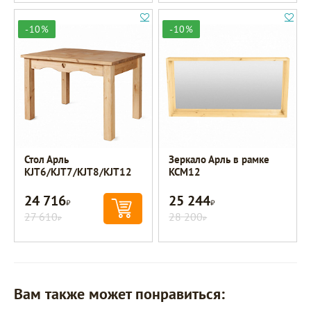
-10%
-10%
Стол Арль
Зеркало Арль в рамке
KJT6/KJT7/KJT8/KJT12
KCM12
24 716
25 244
Р
Р
27 610
28 200
Р
Р
Вам также может понравиться: