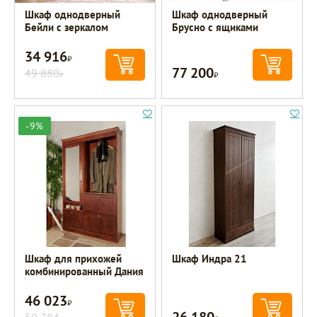
Шкаф однодверный
Шкаф однодверный
Бейли с зеркалом
Брусно с ящиками
34 916
Р
77 200
49 880
Р
Р
-9%
Шкаф для прихожей
Шкаф Индра 21
комбинированный Дания
46 023
Р
26 180
50 784
Р
Р