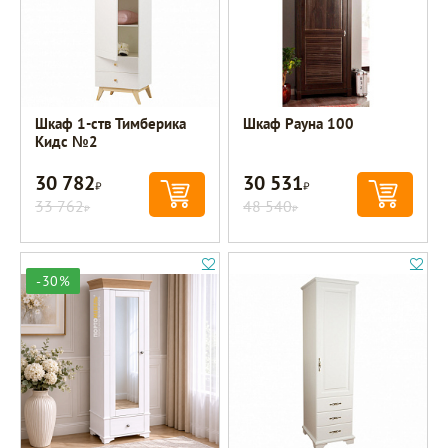
Шкаф 1-ств Тимберика
Шкаф Рауна 100
Кидс №2
30 782
30 531
Р
Р
33 762
48 540
Р
Р
-30%