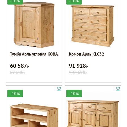
-10%
-10%
Тумба Арль угловая KOBA
Комод Арль KLC32
60 587
91 928
Р
Р
67 680
102 690
Р
Р
-10%
-10%