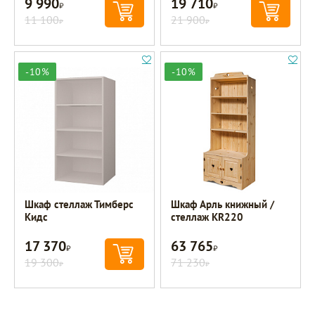
9 990
19 710
Р
Р
11 100
21 900
Р
Р
-10%
-10%
Шкаф стеллаж Тимберс
Шкаф Арль книжный /
Кидс
стеллаж KR220
17 370
63 765
Р
Р
19 300
71 230
Р
Р