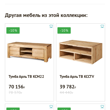
Другая мебель из этой коллекции:
-10%
-10%
Тумба Арль ТВ KCM22
Тумба Арль ТВ KCCTV
70 156
39 782
Р
Р
78 370
44 440
Р
Р