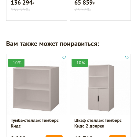
136 294
65 859
Р
Р
152 250
73 570
Р
Р
Вам также может понравиться:
-10%
-10%
Тумба-стеллаж Тимберс
Шкаф стеллаж Тимберс
Кидс
Кидс 2 дверки