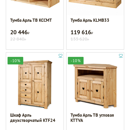
Тумба Арль ТВ KCCMT
Тумба Арль KLMB33
20 446
119 616
Р
Р
22 840
133 620
Р
Р
-10%
-10%
Шкаф Арль
Тумба Арль ТВ угловая
двухстворчатый KTF24
KTTVA