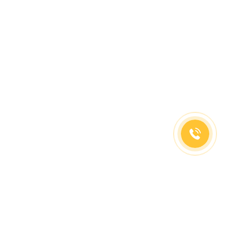
(499)653-73-43
(800)333-63-86
C 10 до 19 часов
Заказать звонок