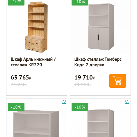
-10%
-10%
Шкаф Арль книжный /
Шкаф стеллаж Тимберс
стеллаж KR220
Кидс 2 дверки
63 765
19 710
Р
Р
71 230
21 900
Р
Р
-10%
-10%