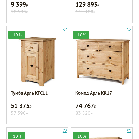
9 399
129 893
Р
Р
10 500
145 100
Р
Р
-10%
-10%
Тумба Арль KTC11
Комод Арль KR17
51 375
74 767
Р
Р
57 390
83 520
Р
Р
-10%
-10%