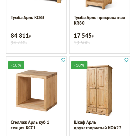
Тумба Арль KCB3
Тумба Арль прикроватная
KR80
84 811
17 545
Р
Р
94 740
19 600
Р
Р
-10%
-10%
Стеллаж Арль куб 1
Шкаф Арль
секция KCC1
двухстворчатый KOA22