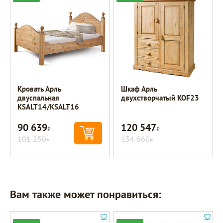
Кровать Арль
Шкаф Арль
двуспальная
двухстворчатый KOF23
KSALT14/KSALT16
90 639
120 547
Р
Р
101 250
134 660
Р
Р
Вам также может понравиться: