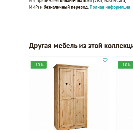
Мы принимаем
онлайн-платежи
(Visa, MasterCard,
МИР) и
безналичный перевод
.
Полная информация
Другая мебель из этой коллекц
-10%
-10%