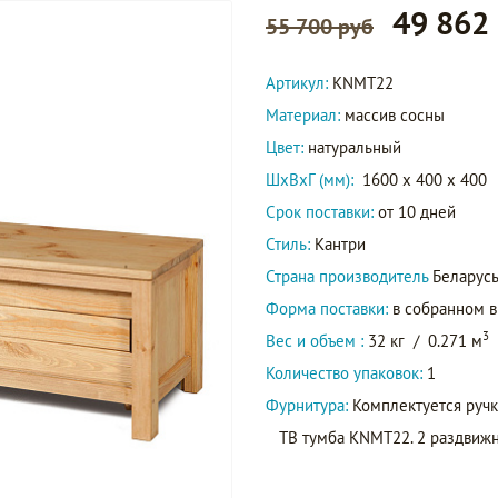
49 862
55 700 руб
Артикул:
KNMT22
Материал:
массив сосны
Цвет:
натуральный
ШxВxГ (мм):
1600 x 400 x 400
Срок поставки:
от 10 дней
Стиль:
Кантри
Страна производитель
Беларус
Форма поставки:
в собранном 
3
Вес и объем :
32 кг
/
0.271 м
Количество упаковок:
1
Фурнитура:
Комплектуется ручк
ТВ тумба KNMT22. 2 раздвиж