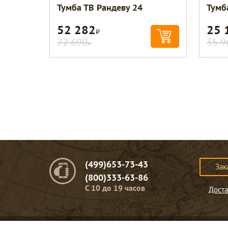
Тумба ТВ Рандеву 24
Тумб
52 282
25 
Р
72 690
35 9
Р
(499)653-73-43
Зак
(800)333-63-86
C 10 до 19 часов
Доста
© Портомебель. 2009-2026 год.
Мебель из массива дерева
.