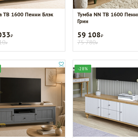
а ТВ 1600 Пенни Блэк
Тумба NN ТВ 1600 Пенн
Грин
033
59 108
Р
Р
10
75 780
Р
Р
-28%