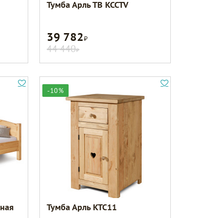
Тумба Арль ТВ KCCTV
39 782
Р
44 440
Р
-10%
ьная
Тумба Арль KTC11