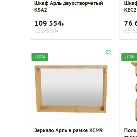
Шкаф Арль двухстворчатый
Шкаф
KSA2
KEC2
109 554
76 
Р
122 380
85 6
Р
-10%
-10%
Зеркало Арль в рамке KCM9
Полк
ящик