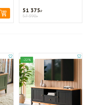
51 375
Р
57 390
Р
-22%