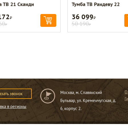
а ТВ 21 Сканди
Тумба ТВ Рандеву 22
172
36 099
Р
Р
60
50 190
Р
Р
О
Москва, м. Славянский
азать звонок
Г
Бульвар, ул. Кременчугская, д.
вка в регионы
6, корпус 2.