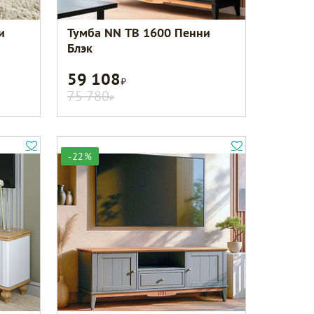
и
Тумба NN ТВ 1600 Пенни
Блэк
59 108
Р
75 780
Р
-22%