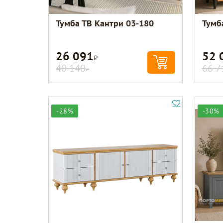
Тумба ТВ Кантри 03-180
Тумб
26 091
52 
Р
40 140
66 7
Р
-28%
-30%