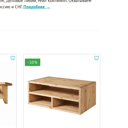
ЭК, Деловые Линии, Рейл Континент. Охватываем
оссию и СНГ.
Подробнее →
-10%