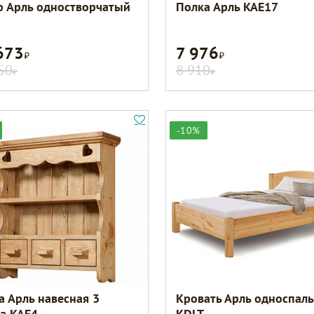
 Арль одностворчатый
Полка Арль KAE17
673
7 976
Р
Р
50
8 910
Р
Р
-10%
а Арль навесная 3
Кровать Арль односпал
а KAE4
KDLT