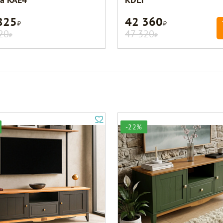
825
42 360
Р
Р
20
47 320
Р
Р
-22%