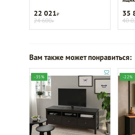
22 021
35 
Р
24 600
40 0
Р
Вам также может понравиться:
-35%
-22%