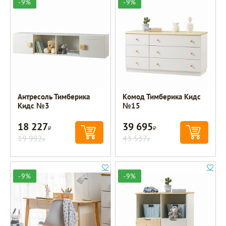
-9%
-9%
Антресоль Тимберика
Комод Тимберика Кидс
Кидс №3
№15
18 227
39 695
Р
Р
19 992
43 537
Р
Р
-9%
-9%