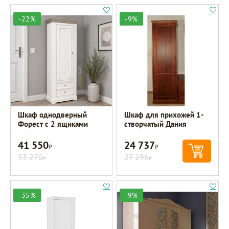
-22%
-9%
Шкаф однодверный
Шкаф для прихожей 1-
Форест с 2 ящиками
створчатый Дания
41 550
24 737
Р
Р
53 270
27 296
Р
Р
-35%
-9%