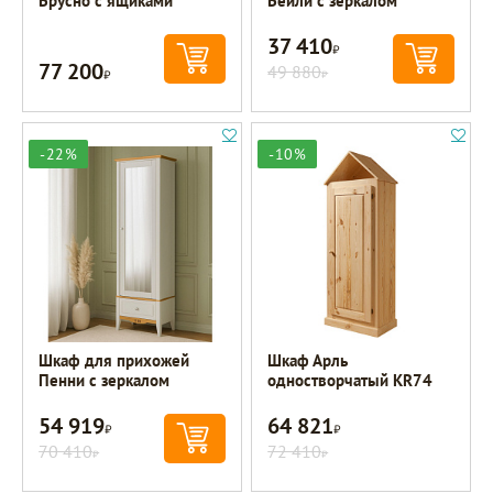
Брусно с ящиками
Бейли с зеркалом
37 410
Р
77 200
Р
49 880
Р
-22%
-10%
Шкаф для прихожей
Шкаф Арль
Пенни с зеркалом
одностворчатый KR74
54 919
64 821
Р
Р
70 410
72 410
Р
Р