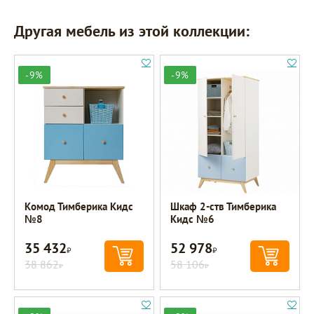
Другая мебель из этой коллекции:
-9%
-9%
Комод Тимберика Кидс
Шкаф 2-ств Тимберика
№8
Кидс №6
35 432
52 978
Р
Р
38 862
58 106
Р
Р