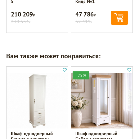
5
Кидс №1
210 209
47 786
Р
Р
230 554
52 411
Р
Р
Вам также может понравиться:
-25%
Шкаф однодверный
Шкаф однодверный