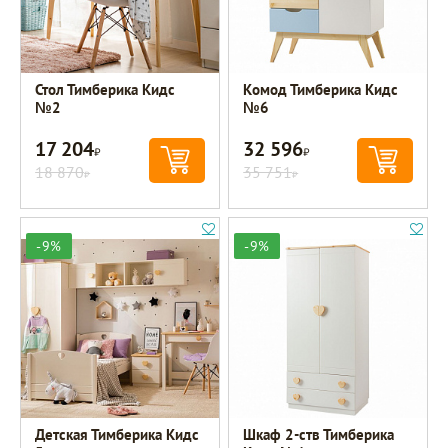
Стол Тимберика Кидс
Комод Тимберика Кидс
№2
№6
17 204
32 596
Р
Р
18 870
35 751
Р
Р
-9%
-9%
Детская Тимберика Кидс
Шкаф 2-ств Тимберика