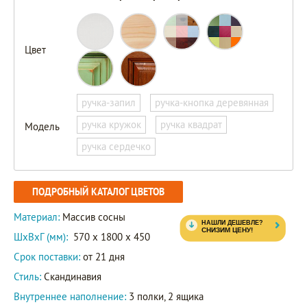
Цвет
ручка-запил
ручка-кнопка деревянная
ручка кружок
ручка квадрат
Модель
ручка сердечко
ПОДРОБНЫЙ КАТАЛОГ ЦВЕТОВ
Материал:
Массив сосны
ШxВxГ (мм):
570 x 1800 x 450
Срок поставки:
от 21 дня
Стиль:
Скандинавия
Внутреннее наполнение:
3 полки, 2 ящика