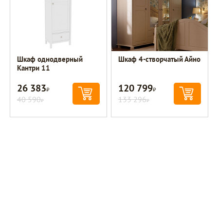
Шкаф однодверный
Шкаф 4-створчатый Айно
Кантри 11
26 383
120 799
Р
Р
40 590
133 296
Р
Р