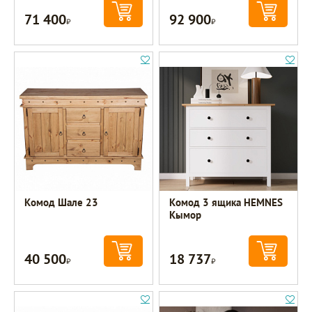
71 400
92 900
Р
Р
Комод Шале 23
Комод 3 ящика HEMNES
Кымор
40 500
18 737
Р
Р