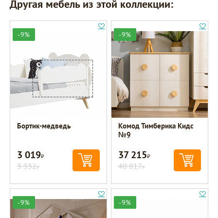
Другая мебель из этой коллекции:
-9%
-9%
Бортик-медведь
Комод Тимберика Кидс
№9
3 019
37 215
Р
Р
3 332
40 817
Р
Р
-9%
-9%