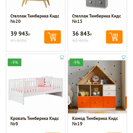
Стеллаж Тимберика Кидс
Стеллаж Тимберика Кидс
№20
№15
39 943
36 843
Р
Р
43 809
40 409
Р
Р
-9%
-9%
Кровать Тимберика Кидс
Комод Тимберика Кидс
№9
№19