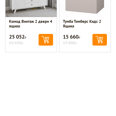
Комод Винтаж 2 двери 4
Тумба Тимберс Кидс 2
ящика
Ящика
25 052
15 660
Р
Р
62 630
17 400
Р
Р