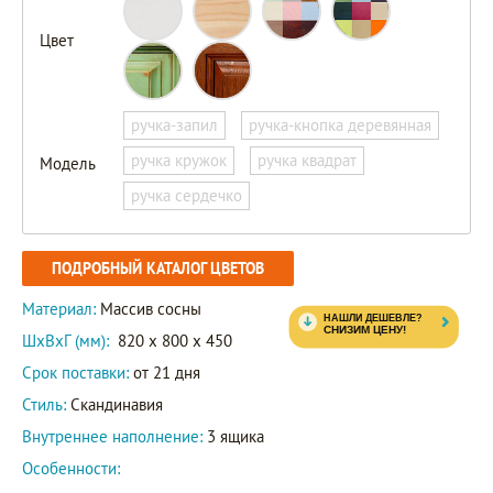
Цвет
ручка-запил
ручка-кнопка деревянная
ручка кружок
ручка квадрат
Модель
ручка сердечко
ПОДРОБНЫЙ КАТАЛОГ ЦВЕТОВ
Материал:
Массив сосны
ШxВxГ (мм):
820 x 800 x 450
Срок поставки:
от 21 дня
Стиль:
Скандинавия
Внутреннее наполнение:
3 ящика
Особенности: