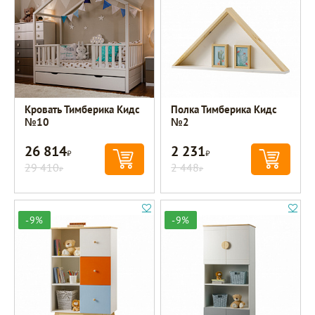
Кровать Тимберика Кидс
Полка Тимберика Кидс
№10
№2
26 814
2 231
Р
Р
29 410
2 448
Р
Р
-9%
-9%