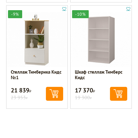
-9%
-10%
Стеллаж Тимберика Кидс
Шкаф стеллаж Тимберс
№1
Кидс
21 839
17 370
Р
Р
23 953
19 300
Р
Р