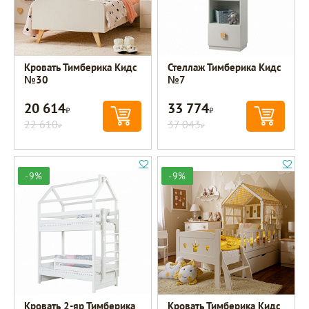
Кровать Тимберика Кидс
Стеллаж Тимберика Кидс
№30
№7
20 614
33 774
Р
Р
22 610
37 043
Р
Р
-9%
-9%
Кровать 2-яр Тимберика
Кровать Тимберика Кидс