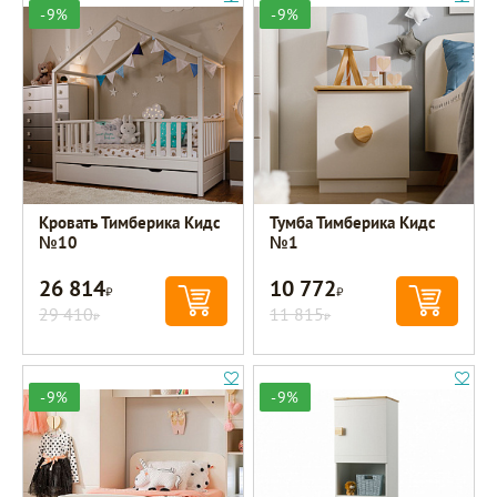
-9%
-9%
Кровать Тимберика Кидс
Тумба Тимберика Кидс
№10
№1
26 814
10 772
Р
Р
29 410
11 815
Р
Р
-9%
-9%