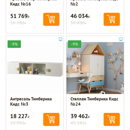
Кидс №16
№2
51 769
46 034
Р
Р
56 780
50 490
Р
Р
-9%
-9%
Антресоль Тимберика
Стеллаж Тимберика Кидс
Кидс №3
№24
18 227
39 462
Р
Р
19 992
43 282
Р
Р