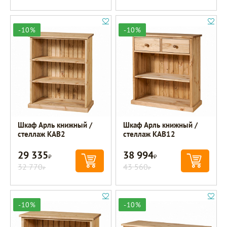
-10%
-10%
Шкаф Арль книжный /
Шкаф Арль книжный /
стеллаж KAB2
стеллаж KAB12
29 335
38 994
Р
Р
32 770
43 560
Р
Р
-10%
-10%