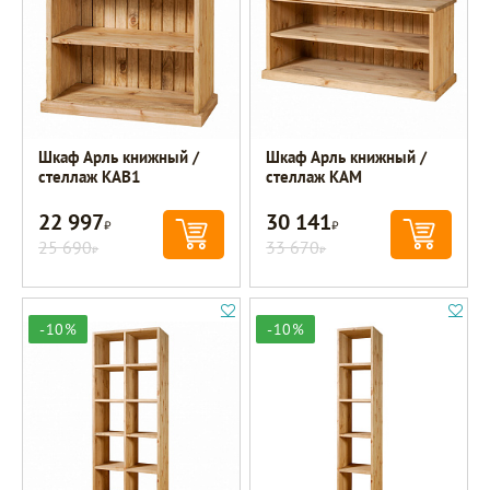
Шкаф Арль книжный /
Шкаф Арль книжный /
стеллаж KAB1
стеллаж KAM
22 997
30 141
Р
Р
25 690
33 670
Р
Р
-10%
-10%