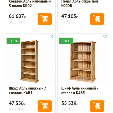
Стеллаж Арль напольный
Пенал Арль открытый
5 полок KR02
KCCDB
61 607
47 105
Р
Р
68 820
52 620
Р
Р
-10%
-10%
Шкаф Арль книжный /
Шкаф Арль книжный /
стеллаж KAB5
стеллаж KAB3
47 356
35 539
Р
Р
52 900
39 700
Р
Р