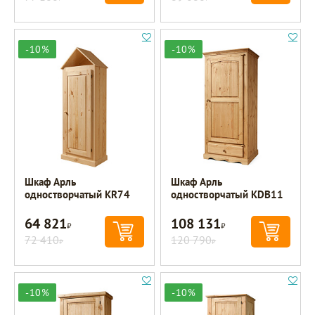
-10%
-10%
Шкаф Арль
Шкаф Арль
одностворчатый KR74
одностворчатый KDB11
64 821
108 131
Р
Р
72 410
120 790
Р
Р
-10%
-10%