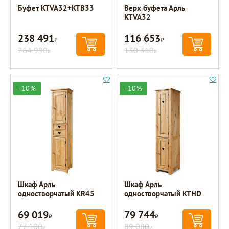
Буфет KTVA32+KTB33
Верх буфета Арль
KTVA32
238 491
116 653
Р
Р
264 990
130 310
Р
Р
-10%
-10%
Шкаф Арль
Шкаф Арль
одностворчатый KR45
одностворчатый KTHD
69 019
79 744
Р
Р
77 100
89 080
Р
Р