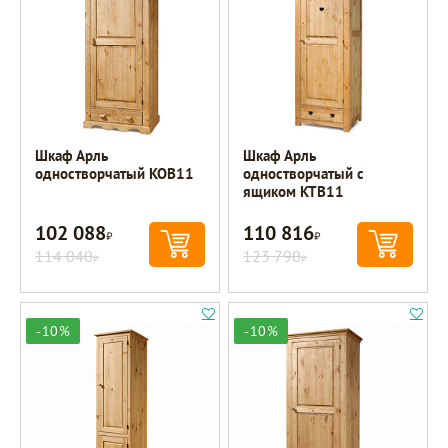
Шкаф Арль
Шкаф Арль
одностворчатый KOB11
одностворчатый с
ящиком KTB11
102 088
110 816
Р
Р
114 040
123 790
Р
Р
-10%
-10%