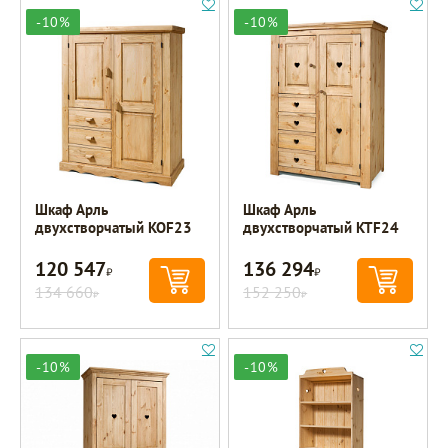
-10%
-10%
Шкаф Арль
Шкаф Арль
двухстворчатый KOF23
двухстворчатый KTF24
120 547
136 294
Р
Р
134 660
152 250
Р
Р
-10%
-10%