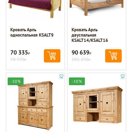
Кровать Арль
Кровать Арль
односпальная KSALT9
двуспальная
KSALT14/KSALT16
70 335
90 639
Р
Р
78 570
101 250
Р
Р
-10%
-10%