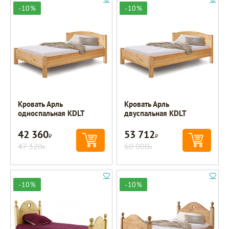
-10%
-10%
Кровать Арль
Кровать Арль
односпальная KDLT
двуспальная KDLT
42 360
53 712
Р
Р
47 320
60 000
Р
Р
-10%
-10%