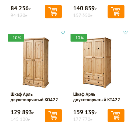
84 256
140 859
Р
Р
94 120
157 350
Р
Р
-10%
-10%
Шкаф Арль
Шкаф Арль
двухстворчатый KOA22
двухстворчатый KTA22
129 893
159 139
Р
Р
145 100
177 770
Р
Р