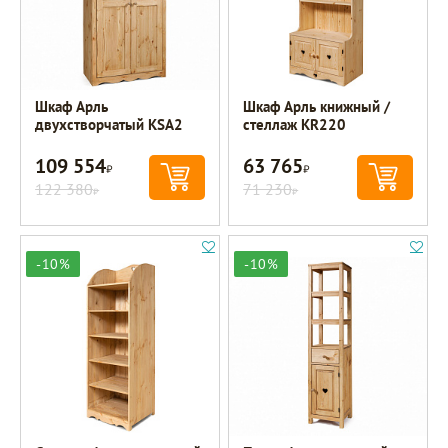
Шкаф Арль
Шкаф Арль книжный /
двухстворчатый KSA2
стеллаж KR220
109 554
63 765
Р
Р
122 380
71 230
Р
Р
-10%
-10%