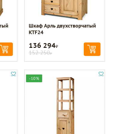
тый
Шкаф Арль двухстворчатый
KTF24
136 294
Р
152 250
Р
-10%