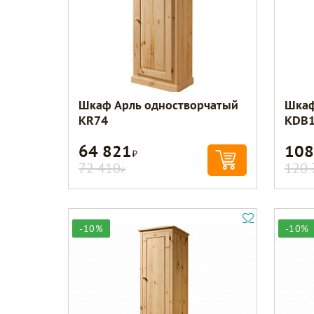
Шкаф Арль одностворчатый
Шкаф
KR74
KDB
64 821
108
Р
72 410
120 
Р
-10%
-10%