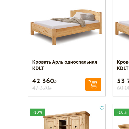
Кровать Арль односпальная
Кров
KDLT
KDLT
42 360
53 
Р
47 320
60 0
Р
-10%
-10%