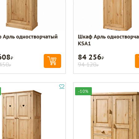
 Арль одностворчатый
Шкаф Арль одностворч
KSA1
608
84 256
Р
Р
450
94 120
Р
Р
-10%