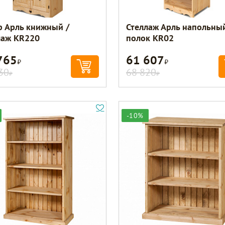
 Арль книжный /
Стеллаж Арль напольны
лаж KR220
полок KR02
765
61 607
Р
Р
30
68 820
Р
Р
-10%