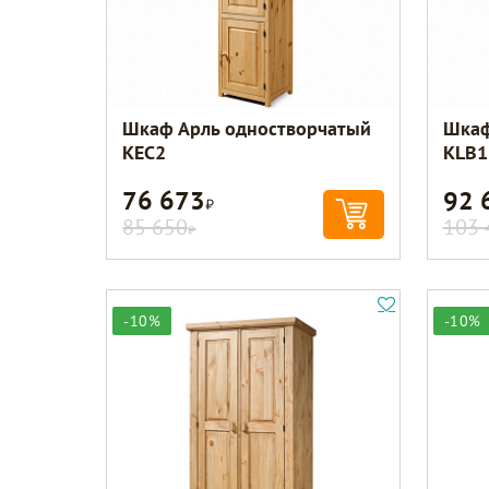
Шкаф Арль одностворчатый
Шкаф
KEC2
KLB1
76 673
92 
Р
85 650
103 
Р
-10%
-10%