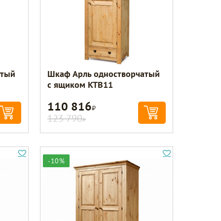
атый
Шкаф Арль одностворчатый
с ящиком KTB11
110 816
Р
123 790
Р
-10%