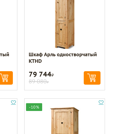
атый
Шкаф Арль одностворчатый
KTHD
79 744
Р
89 080
Р
-10%