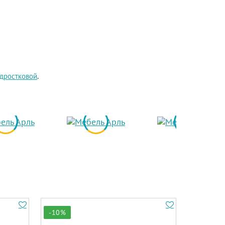
дростковой
.
-10%