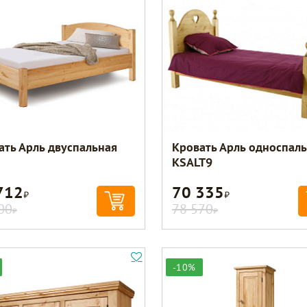
ать Арль двуспальная
Кровать Арль односпал
KSALT9
712
70 335
Р
Р
00
78 570
Р
Р
-10%