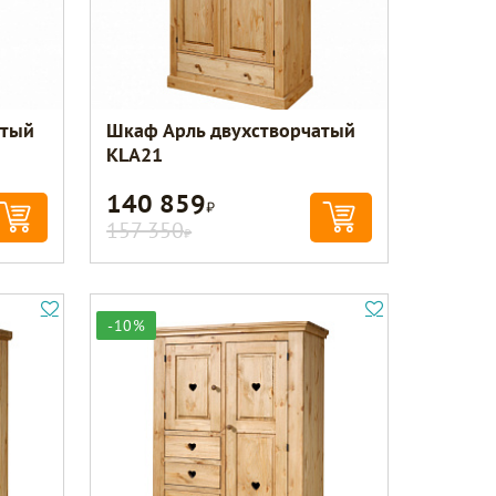
атый
Шкаф Арль двухстворчатый
KLA21
140 859
Р
157 350
Р
-10%