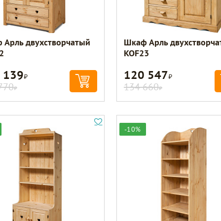
 Арль двухстворчатый
Шкаф Арль двухстворча
2
KOF23
 139
120 547
Р
Р
770
134 660
Р
Р
-10%