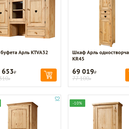
 буфета Арль KTVA32
Шкаф Арль одностворч
KR45
 653
69 019
Р
Р
310
77 100
Р
Р
-10%