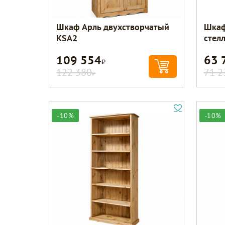
Шкаф Арль двухстворчатый
Шкаф
KSA2
стел
109 554
63 
Р
122 380
71 2
Р
-10%
-10%