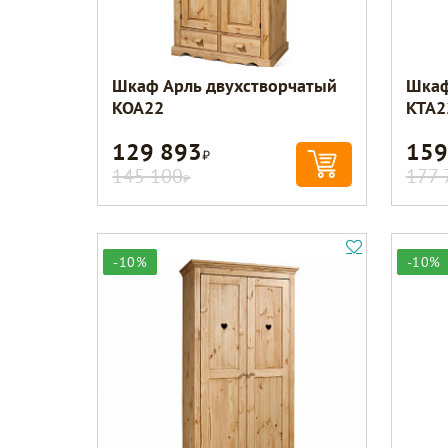
Шкаф Арль двухстворчатый
Шкаф
KOA22
KTA2
129 893
159
Р
145 100
177 
Р
-10%
-10%