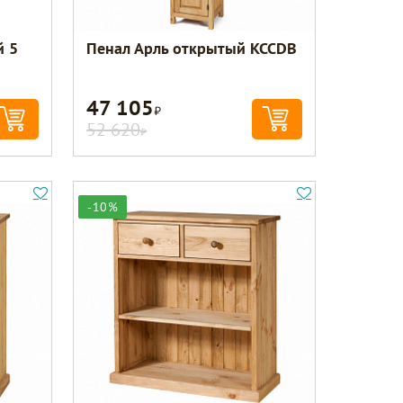
й 5
Пенал Арль открытый KCCDB
47 105
Р
52 620
Р
-10%