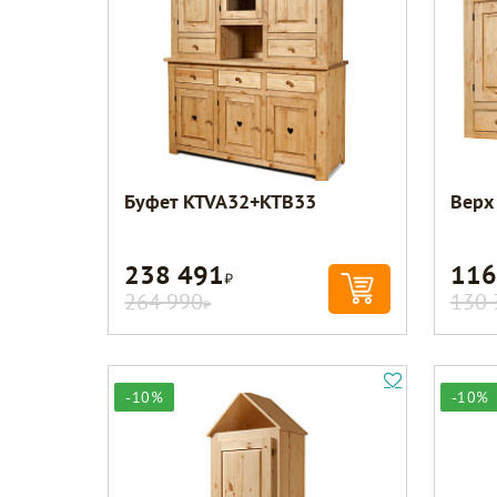
Буфет KTVA32+KTB33
Верх
238 491
116
Р
264 990
130 
Р
-10%
-10%