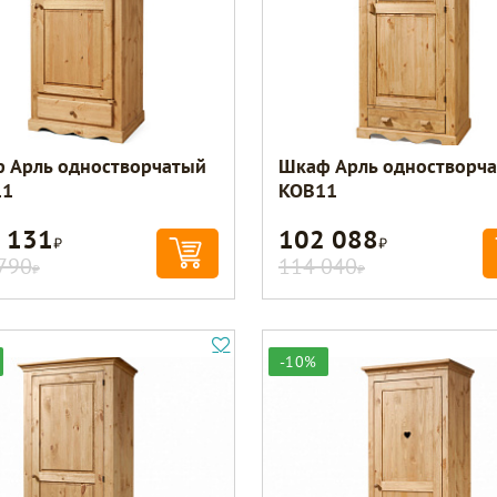
 Арль одностворчатый
Шкаф Арль одностворч
11
KOB11
 131
102 088
Р
Р
790
114 040
Р
Р
-10%