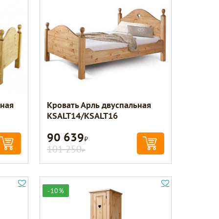
ьная
Кровать Арль двуспальная
KSALT14/KSALT16
90 639
Р
101 250
Р
-10%