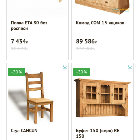
Полка ETA 80 без
Комод COM 13 ящиков
росписи
7 434
89 586
Р
Р
10 620
127 980
Р
Р
-30%
-30%
Стул CANCUN
Буфет 150 (верх) RE
150