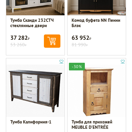
Тумба Сканди 232СТЧ
Комод буфета NN Пенни
стеклянные двери
Блэк
37 282
63 952
Р
Р
53 260
81 990
Р
Р
-30%
Тумба Калифорния-1
Тумба для прихожей
MEUBLE D'ENTRÉE