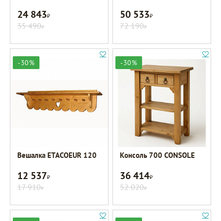
24 843
50 533
Р
Р
35 490
72 190
Р
Р
-30%
-30%
Вешалка ETACOEUR 120
Консоль 700 CONSOLE
12 537
36 414
Р
Р
17 910
52 020
Р
Р