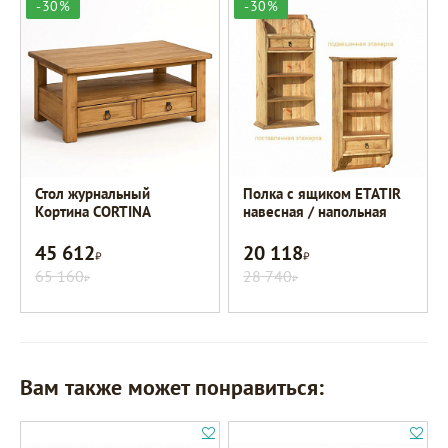
-30%
-30%
Стол журнальный
Полка с ящиком ETATIR
Кортина CORTINA
навесная / напольная
45 612
20 118
Р
Р
65 160
28 740
Р
Р
Вам также может понравиться: