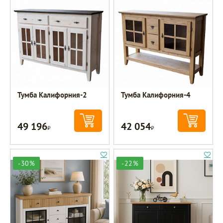
Тумба Калифорния-2
Тумба Калифорния-4
49 196
42 054
Р
Р
-30%
-22%