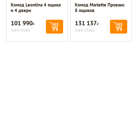
Комод Leontina 4 ящика
Комод Marlette Прованс
и 4 двери
8 ящиков
101 990
131 137
Р
Р
145 700
149 700
Р
Р