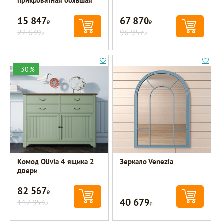
прикроватная большая
15 847
67 870
Р
Р
22 639
96 957
Р
Р
-30%
Комод Olivia 4 ящика 2
Зеркало Venezia
двери
82 567
Р
40 679
117 953
Р
Р