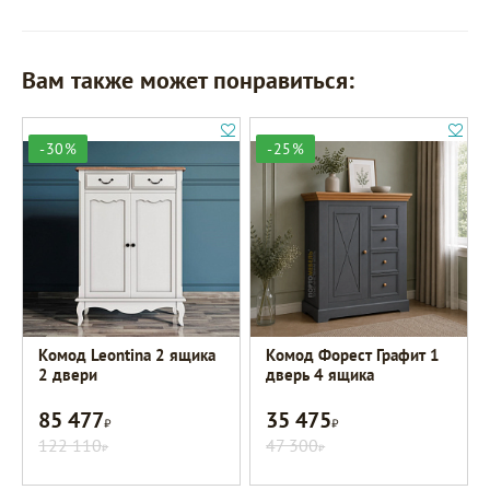
Вам также может понравиться:
-30%
-25%
Комод Leontina 2 ящика
Комод Форест Графит 1
2 двери
дверь 4 ящика
85 477
35 475
Р
Р
122 110
47 300
Р
Р