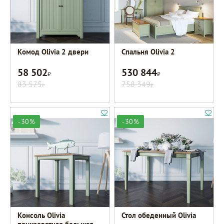
Комод Olivia 2 двери
Спальня Olivia 2
58 502
530 844
Р
Р
83 575
758 349
Р
Р
-30%
-30%
Консоль Olivia
Стол обеденный Olivia