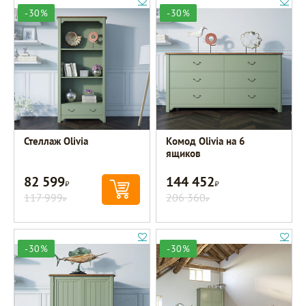
-30%
-30%
Стеллаж Olivia
Комод Olivia на 6
ящиков
82 599
144 452
Р
Р
117 999
206 360
Р
Р
-30%
-30%