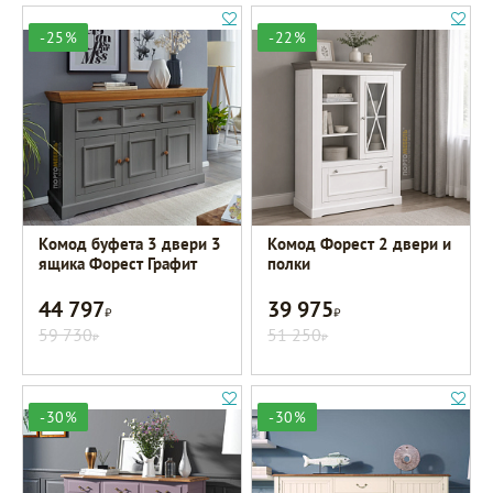
-25%
-22%
Комод буфета 3 двери 3
Комод Форест 2 двери и
ящика Форест Графит
полки
44 797
39 975
Р
Р
59 730
51 250
Р
Р
-30%
-30%