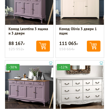
Комод Leontina 3 ящика
Комод Olivia 3 двери 1
и 3 двери
ящик
88 167
111 065
Р
Р
125 952
158 664
Р
Р
-30%
-12%